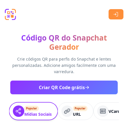
Skip to main content
Código QR do Snapchat
Gerador
Crie códigos QR para perfis do Snapchat e lentes
personalizadas. Adicione amigos facilmente com uma
varredura.
Criar QR Code grátis
Popular
Popular
VCard
Mídias Sociais
URL