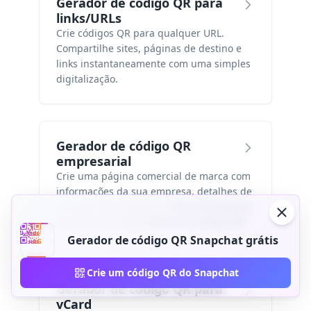
Gerador de código QR para
links/URLs
Crie códigos QR para qualquer URL.
Compartilhe sites, páginas de destino e
links instantaneamente com uma simples
digitalização.
Gerador de código QR
empresarial
Crie uma página comercial de marca com
informações da sua empresa, detalhes de
contato e links sociais – tudo acessível por
meio de uma única leitura de código QR.
Gerador de código QR Snapchat grátis
Crie um código QR do Snapchat
Gerador de código QR para
vCard