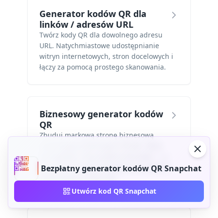
Generator kodów QR dla
linków / adresów URL
Twórz kody QR dla dowolnego adresu
URL. Natychmiastowe udostępnianie
witryn internetowych, stron docelowych i
łączy za pomocą prostego skanowania.
Biznesowy generator kodów
QR
Zbuduj markową stronę biznesową
zawierającą informacje o firmie, dane
kontaktowe i linki społecznościowe — a
wszystko to będzie dostępne po jednym
Bezpłatny generator kodów QR Snapchat
zeskanowaniu kodu QR.
Utwórz kod QR Snapchat