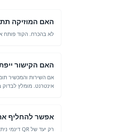
האם המוזיקה תתח
לא בהכרח. הקוד פותח את
האם הקישור ייפתח
אם השירות והמכשיר תומ
אינטרנט. מומלץ לבדוק ב-iPhone וב-ndroid
אפשר להחליף את 
רק יעד של QR דינמי ניתן לשינוי ללא הדפסה מחדש. קוד סטטי ימשיך לפתוח את הכתובת המקורית.