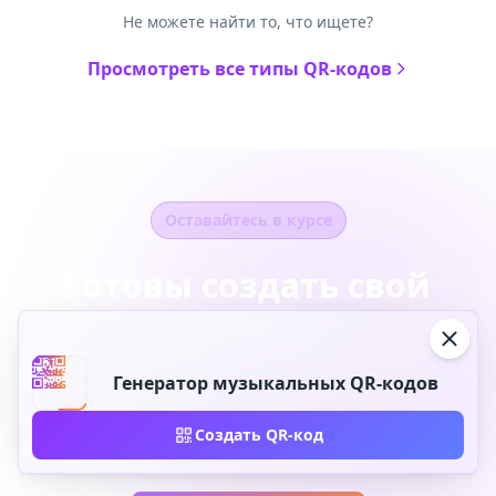
Не можете найти то, что ищете?
Просмотреть все типы QR-кодов
Оставайтесь в курсе
Готовы создать свой
QR-код?
Присоединяйтесь к тысячам компаний,
Генератор музыкальных QR-кодов
используя QR-Build для получения
Создать QR-код
динамических QR-кодов