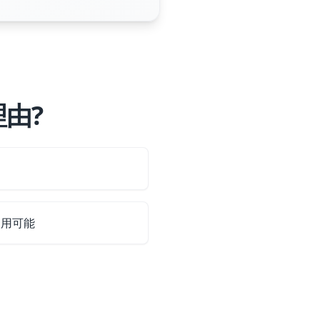
理由?
る
使用可能