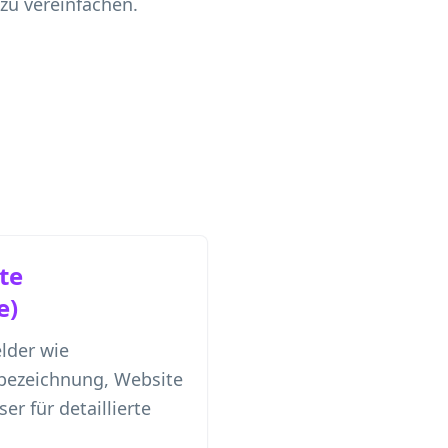
zu vereinfachen.
te
e)
elder wie
bezeichnung, Website
er für detaillierte