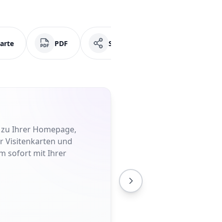
arte
PDF
Soziale Medien
Faceb
t zu Ihrer Homepage,
er Visitenkarten und
m sofort mit Ihrer