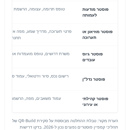
טופס תרומה, עצומה, הרשמת מתנדבים
פוסטר מודעות
לעמותה
נחיתה ל
פרטי תערוכה, מדריך שמע, מפה אינטראקט
פוסטר מוזיאון או
תערוכה
תחנת מסלול 
משרת דרושים, טופס מועמדות או הרשמה
פוסטר גיוס
עובדים
רישום נכס, סיור וירטואלי, עמוד סוכן או 
פוסטר נדל"ן
עמוד משאבים, מפה, הרשמה או עדכ
פוסטר קהילתי
או עירוני
הערת מקור: טבלת ההחלטה מבוססת על סקירת QR-Build של
תהליכי קמפיין פוסטרים נפוצים נכון ל-2026. בדקו דרישות