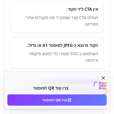
אין CTA ליד הקוד.
הוסיפו CTA קצר שמסביר מה מקבלים אחרי
הסריקה.
הקוד מיוצא כ-JPEG לפוסטר A1 או גדול.
השתמשו ב-SVG וקטורי כדי למנוע פיקסול
ודחיסה.
ההגהה לא נסרקה לפני ההדפסה.
צרו קוד QR לפוסטר
סרקו PDF והגהה מודפסת בכמה טלפונים ותנאי
תאורה.
צרו QR לפוסטר