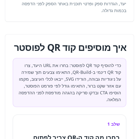
יעד, הגדרות ספק ופרטי תוכנית באתר הספק לפני הדפסה
בכמות גדולה.
איך מוסיפים קוד QR לפוסטר
כדי להוסיף קוד QR לפוסטר: בחרו את URL היעד, צרו
קוד QR דינמי ב-QR-Build, התאימו צבעים תוך שמירה
על ניגודיות גבוהה, הורידו SVG, ייבאו לכלי העיצוב, מקמו
עם אזור שקט ברור, התאימו גודל לפי פורמט הפוסטר,
הוסיפו CTA ובדקו סריקה בהגהה מודפסת לפני ההדפסה
המלאה.
שלב 1
בחרו מה קוד ה-QR צריך לפתוח