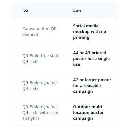
מצב
כלי
Social media
port
Canva built-in QR
mockup with no
element
printing
A4 or A3 printed
 while
QR-Build free static
poster for a single
QR code
use
A2 or larger poster
nd SVG
QR-Build dynamic
for a reusable
QR code
campaign
tions,
QR-Build dynamic
Outdoor multi-
QR code with scan
location poster
analytics
campaign