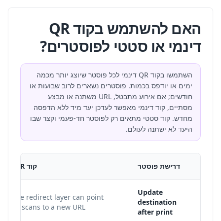
האם להשתמש בקוד QR
דינמי או סטטי לפוסטרים?
השתמשו בקוד QR דינמי לכל פוסטר שיוצג יותר מכמה
ימים או יודפס בכמות. פוסטרים נשארים לרוב שבועות או
חודשים; אם אירוע מתבטל, URL משתנה או מבצע
מסתיים, קוד דינמי מאפשר לעדכן יעד מיד ללא הדפסה
מחדש. קוד סטטי מתאים רק לפוסטר חד-פעמי וקצר שבו
היעד לא ישתנה לעולם.
דרישת פוסטר
קוד QR דינמי
Update
Yes. The redirect layer can point
destination
future scans to a new URL.
after print