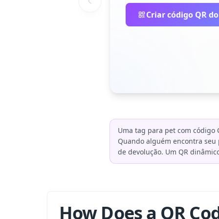
Criar código QR do
Uma tag para pet com código 
Quando alguém encontra seu p
de devolução. Um QR dinâmico p
How Does a QR Cod