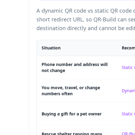
A
dynamic QR code vs static QR code
d
short redirect URL, so QR-Build can sen
destination directly and cannot be edit
Situation
Recom
Phone number and address will
Static 
not change
You move, travel, or change
Dynam
numbers often
Buying a gift for a pet owner
Static
QR-Bui
Rescue shelter tagging many