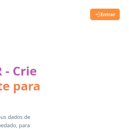
Entrar
- Crie
te para
eus dados de
pedado, para