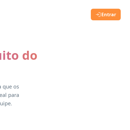
Entrar
ito do
a que os
eal para
uipe.