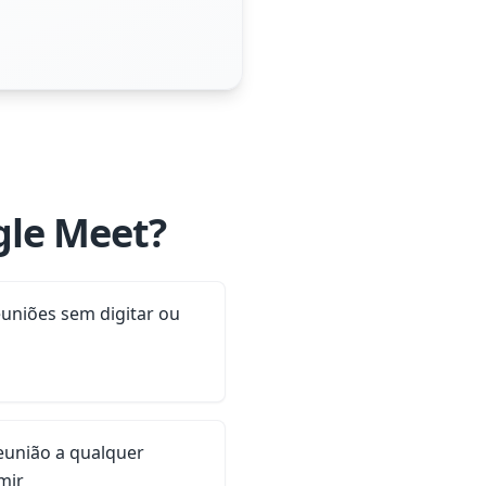
gle Meet?
euniões sem digitar ou
reunião a qualquer
mir