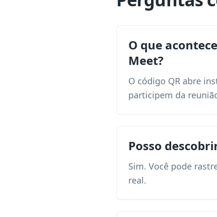
O que acontec
Meet?
O código QR abre ins
participem da reuniã
Posso descobr
Sim. Você pode rastr
real.