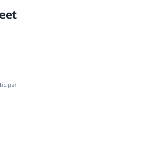
eet
icipar