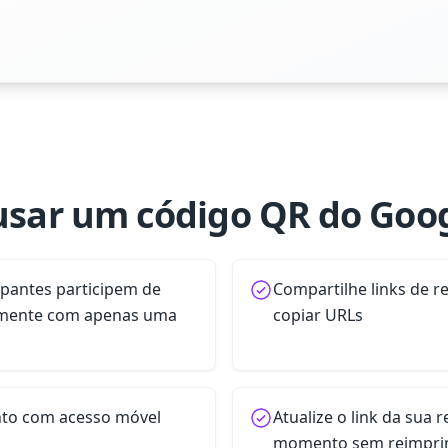
usar um código QR do Goo
ipantes participem de
Compartilhe links de r
amente com apenas uma
copiar URLs
to com acesso móvel
Atualize o link da sua 
momento sem reimpri