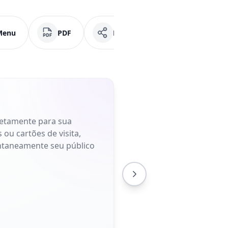
Menu
PDF
Mídias Sociais
Faceb
retamente para sua
 ou cartões de visita,
antaneamente seu público