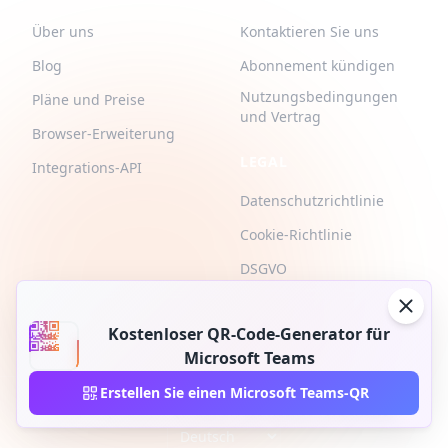
Über uns
Kontaktieren Sie uns
Blog
Abonnement kündigen
Nutzungsbedingungen
Pläne und Preise
und Vertrag
Browser-Erweiterung
LEGAL
Integrations-API
Datenschutzrichtlinie
Cookie-Richtlinie
DSGVO
Kostenloser QR-Code-Generator für
Microsoft Teams
Erstellen Sie einen Microsoft Teams-QR
2026 © QR-Build. QR-Build. Alle Rechte vorbehalten