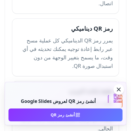
اتصال.
رمز QR ديناميكي
يمرر رمز QR الديناميكي كل عملية مسح
عبر رابط إعادة توجيه يمكنك تحديثه في أي
وقت، ما يسمح بتغيير الوجهة من دون
استبدال صورة QR.
طبقة إعادة التوجيه
أنشئ رمز QR لعروض Google Slides
طبقة إعادة التوجيه هي المكوّن الخادمي في
رمز QR ديناميكي، تعترض كل مسح وتسجله
أنشئ رمز QR
كحدث ثم ترسل المستخدم إلى رابط الوجهة
الحالي.