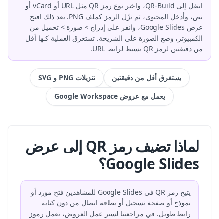
انتقل إلى QR-Build، واختر نوع رمز QR مثل URL أو vCard أو
نص، وأدخل المحتوى، ثم نزّل الرمز كملف PNG. بعد ذلك افتح
عرض Google Slides، وانقر على إدراج > صورة > تحميل من
الكمبيوتر، وضع الصورة على الشريحة. تستغرق العملية كلها أقل
من دقيقتين لرمز QR بسيط لرابط URL.
يستغرق أقل من دقيقتين
تنزيلات PNG و SVG
يعمل مع عروض Google Workspace
لماذا تضيف رمز QR إلى عرض
Google Slides؟
يتيح رمز QR في Google Slides للمشاهدين فتح مورد أو
نموذج أو صفحة تسجيل أو بطاقة اتصال من دون كتابة
رابط طويل. في مراجعتنا لسير عمل العروض، تعمل رموز