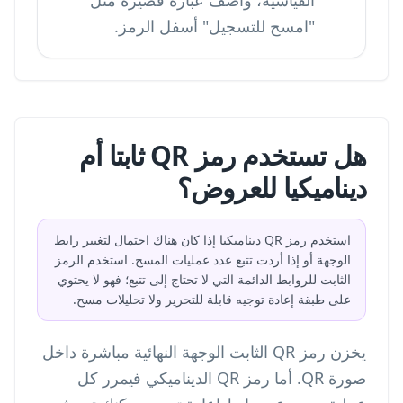
القياسية، وأضف عبارة قصيرة مثل
"امسح للتسجيل" أسفل الرمز.
هل تستخدم رمز QR ثابتا أم
ديناميكيا للعروض؟
استخدم رمز QR ديناميكيا إذا كان هناك احتمال لتغيير رابط
الوجهة أو إذا أردت تتبع عدد عمليات المسح. استخدم الرمز
الثابت للروابط الدائمة التي لا تحتاج إلى تتبع؛ فهو لا يحتوي
على طبقة إعادة توجيه قابلة للتحرير ولا تحليلات مسح.
يخزن رمز QR الثابت الوجهة النهائية مباشرة داخل
صورة QR. أما رمز QR الديناميكي فيمرر كل