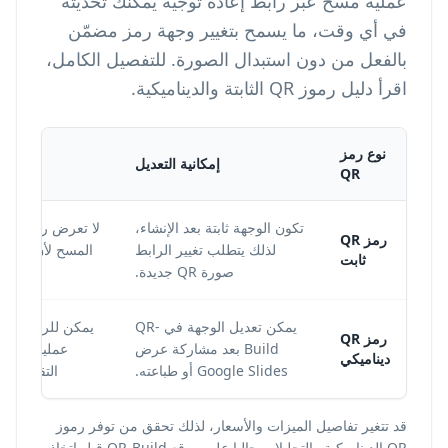
عملية مسح عبر رابط إعادة توجيه يمكنك تحديثه
في أي وقت، ما يسمح بتغيير وجهة رمز مضمّن
بالفعل من دون استبدال الصورة. للتفصيل الكامل،
اقرأ دليل
رموز QR الثابتة والديناميكية
.
نوع رمز
إمكانية التعديل
QR
تكون الوجهة ثابتة بعد الإنشاء،
رمز QR
لذلك يتطلب تغيير الرابط
المسح لأن المسح
ثابت
صورة QR جديدة.
يمكن تعديل الوجهة في QR-
يمكن للرموز الدي
رمز QR
Build بعد مشاركة عرض
عمليات المس
ديناميكي
Google Slides أو طباعته.
التقريبي في لوح
قد تتغير تفاصيل الميزات والأسعار، لذلك تحقق من توفر رموز
QR الديناميكية والتحليلات حاليا على موقع QR-Build قبل اتخاذ