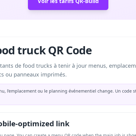
Voir les tarifs QR-Build
ood truck QR Code
ants de food trucks à tenir à jour menus, emplaceme
nts ou panneaux imprimés.
nu, l’emplacement ou le planning événementiel change. Un code st
bile-optimized link
nu page. You can
create a menu QR code
when the main job is showi