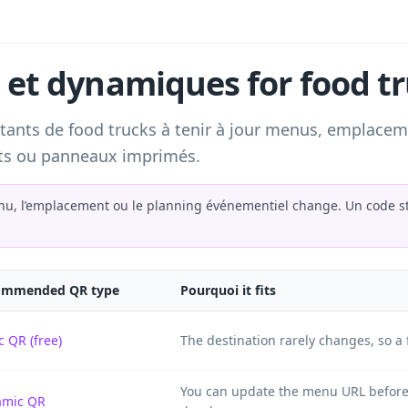
 et dynamiques for food t
ants de food trucks à tenir à jour menus, emplaceme
nts ou panneaux imprimés.
nu, l’emplacement ou le planning événementiel change. Un code st
ommended QR type
Pourquoi it fits
c QR (free)
The destination rarely changes, so a 
You can update the menu URL before
amic QR