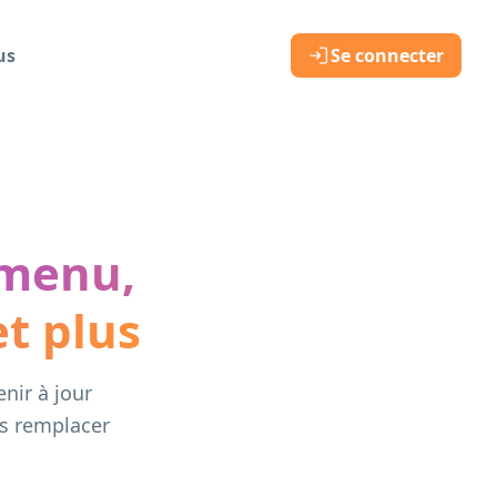
us
Se connecter
 menu,
t plus
nir à jour
ns remplacer