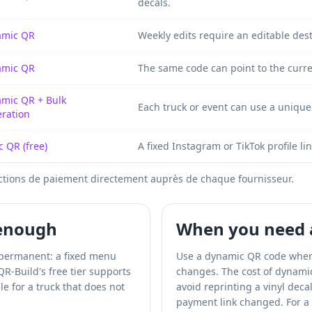
decals.
amic QR
Weekly edits require an editable dest
amic QR
The same code can point to the curre
mic QR + Bulk
Each truck or event can use a unique
ration
c QR (free)
A fixed Instagram or TikTok profile l
 fonctions de paiement directement auprès de chaque fournisseur.
 enough
When you need 
s permanent: a fixed menu
Use a dynamic QR code when 
 QR-Build's free tier supports
changes. The cost of dynami
le for a truck that does not
avoid reprinting a vinyl dec
payment link changed. For a 