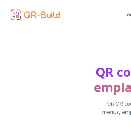
Skip to main content
A
QR co
empla
Un QR cod
menus, empl