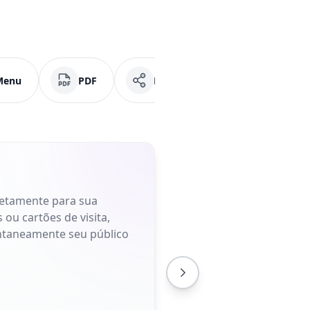
Menu
PDF
Mídias Sociais
Faceb
retamente para sua
 ou cartões de visita,
antaneamente seu público