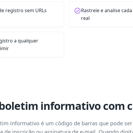
de registro sem URLs
Rastreie e analise cad
real
egistro a qualquer
imir
boletim informativo com 
tim informativo é um código de barras que pode ser
a de inscrição ou assinatura de e-mail. Quando digi