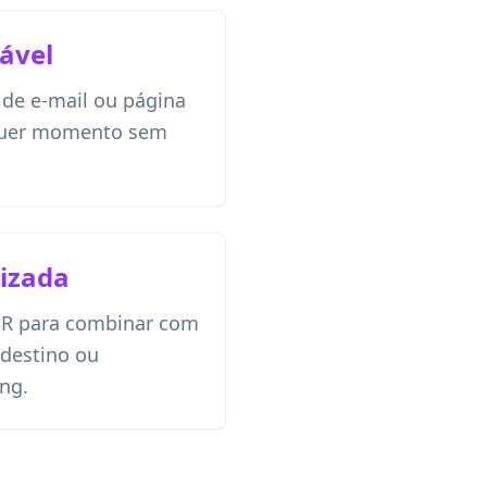
ável
o de e-mail ou página
lquer momento sem
izada
QR para combinar com
 destino ou
ng.