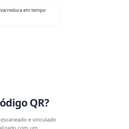
a varredura em tempo
código QR?
 escaneado e vinculado
talizado com um