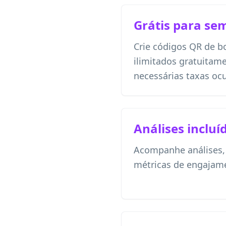
Grátis para se
Crie códigos QR de bo
ilimitados gratuitam
necessárias taxas ocu
Análises incluí
Acompanhe análises, l
métricas de engajam