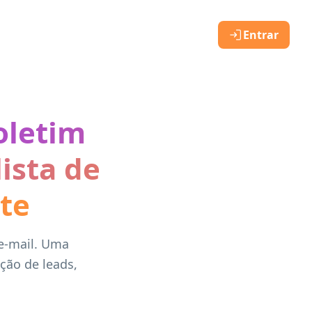
Entrar
oletim
ista de
te
 e-mail. Uma
ação de leads,