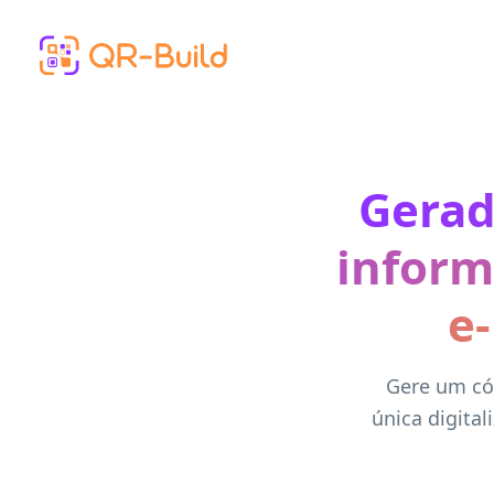
Skip to main content
Gerad
inform
e
Gere um cód
única digital