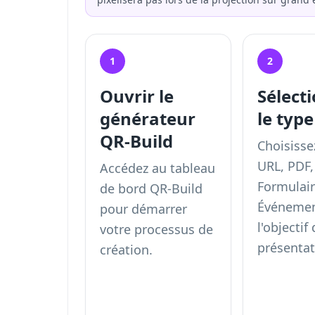
1
2
Ouvrir le
Sélect
générateur
le typ
QR-Build
Choisisse
URL, PDF,
Accédez au tableau
Formulair
de bord QR-Build
Événemen
pour démarrer
l'objectif
votre processus de
présentat
création.