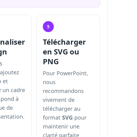
5
naliser
Télécharger
gn
en SVG ou
PNG
s
 ajoutez
Pour PowerPoint,
o et
nous
z un cadre
recommandons
spond à
vivement de
que de
télécharger au
sentation.
format
SVG
pour
maintenir une
clarté parfaite