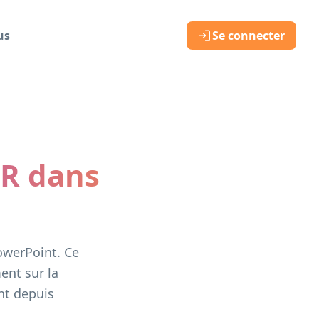
us
Se connecter
R dans
owerPoint. Ce
ent sur la
nt depuis