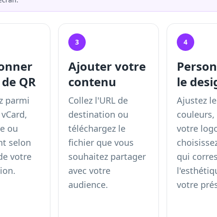
3
4
ionner
Ajouter votre
Person
e de QR
contenu
le desi
z parmi
Collez l'URL de
Ajustez le
 vCard,
destination ou
couleurs,
e ou
téléchargez le
votre log
t selon
fichier que vous
choisisse
 de votre
souhaitez partager
qui corre
ion.
avec votre
l'esthéti
audience.
votre pré