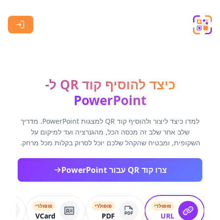
Skip to main content
כיצד להוסיף קוד QR ל-
PowerPoint
למדו כיצד ליצור ולהוסיף קוד QR למצגות PowerPoint. מדריך
שלב אחר שלב זה מכסה הכל, מהגנרציה ועד למיקום על
השקופית, ומבטיח שהקהל שלכם יוכל לסרוק בקלות מכל מרחק.
צרו קוד QR עבור PowerPoint
פופולרי
פופולרי
פופולרי
VCard
PDF
URL