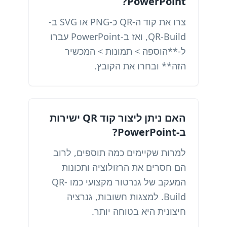
PowerPoint?
צרו את קוד ה-QR כ-PNG או SVG ב-
QR-Build, ואז ב-PowerPoint עברו
ל-**הוספה > תמונות > המכשיר
הזה** ובחרו את הקובץ.
האם ניתן ליצור קוד QR ישירות
ב-PowerPoint?
למרות שקיימים כמה תוספים, לרוב
הם חסרים את הרזולוציה ותכונות
המעקב של גנרטור מקצועי כמו QR-
Build. למצגות חשובות, גנרציה
חיצונית היא בטוחה יותר.