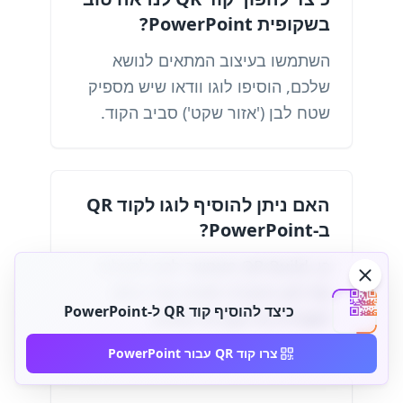
בשקופית PowerPoint?
השתמשו בעיצוב המתאים לנושא
שלכם, הוסיפו לוגו וודאו שיש מספיק
שטח לבן ('אזור שקט') סביב הקוד.
האם ניתן להוסיף לוגו לקוד QR
ב-PowerPoint?
כן, QR-Build מאפשר לכם להעלות
את לוגו החברה למרכז קוד ה-QR
כיצד להוסיף קוד QR ל-PowerPoint
לשמירה על עקביות המותג.
צרו קוד QR עבור PowerPoint