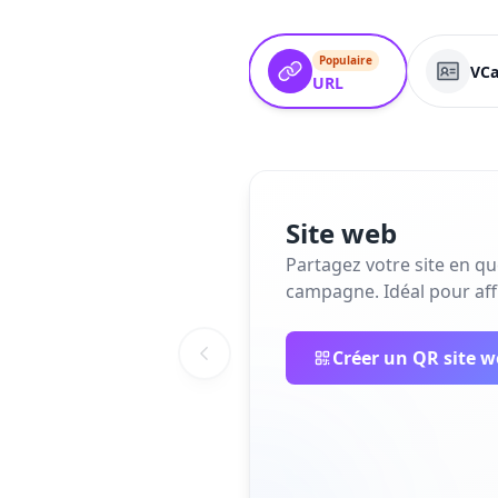
Populaire
VCa
URL
Site web
Partagez votre site en q
campagne. Idéal pour affi
Créer un QR site 