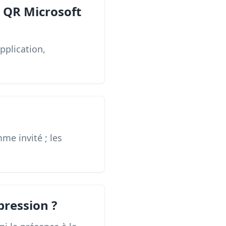
e QR Microsoft
pplication,
me invité ; les
pression ?