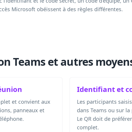
 l’identifiant et le code secret, un code d’équipe,
ccès Microsoft obéissent à des règles différentes.
on Teams et autres moyens
réunion
Identifiant et c
mplet et convient aux
Les participants saisi
tions, panneaux et
dans Teams ou sur la
éléphone.
Le QR doit de préféren
complet.