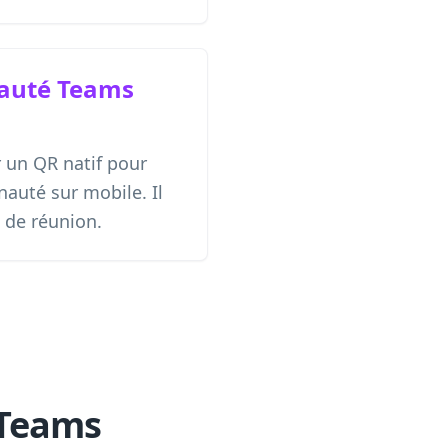
auté Teams
r un QR natif pour
auté sur mobile. Il
n de réunion.
 Teams