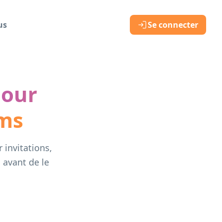
us
Se connecter
pour
ams
invitations,
 avant de le