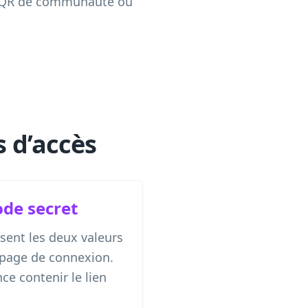
 un QR de communauté ou
 d’accès
ode secret
ssent les deux valeurs
 page de connexion.
ce contenir le lien