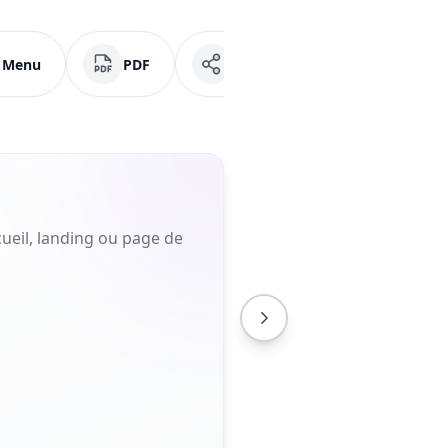
Menu
PDF
Réseaux sociaux
Fa
ueil, landing ou page de