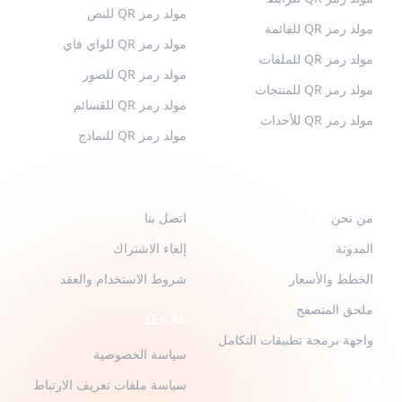
مولد رمز QR للنص
مولد رمز QR للقائمة
مولد رمز QR للواي فاي
مولد رمز QR للملفات
مولد رمز QR للصور
مولد رمز QR للمنتجات
مولد رمز QR للقسائم
مولد رمز QR للأحداث
مولد رمز QR للنماذج
QR-BUILD
الدعم
من نحن
اتصل بنا
المدونة
إلغاء الاشتراك
الخطط والأسعار
شروط الاستخدام والعقد
ملحق المتصفح
LEGAL
واجهة برمجة تطبيقات التكامل
سياسة الخصوصية
سياسة ملفات تعريف الارتباط