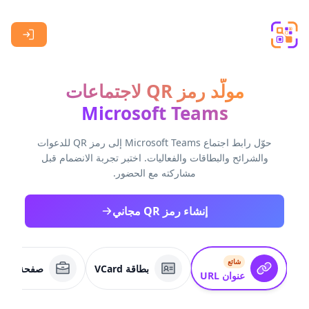
Skip to main content
مولّد رمز QR لاجتماعات
Microsoft Teams
حوّل رابط اجتماع Microsoft Teams إلى رمز QR للدعوات
والشرائح والبطاقات والفعاليات. اختبر تجربة الانضمام قبل
مشاركته مع الحضور.
إنشاء رمز QR مجاني
شائع
بطاقة VCard
صفحة عمل
عنوان URL