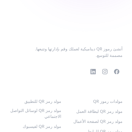
أنشئ رموز QR ديناميكية لعملك وقم بإدارتها وتتبعها.
مصممة للتوسع.
رموز QR الشائعة
المزيد من الأنواع
مولدات رموز QR
مولد رمز QR للتطبيق
مولد رمز QR لوسائل التواصل
مولد رمز QR لبطاقة العمل
الاجتماعي
مولد رمز QR لصفحة الأعمال
مولد رمز QR لفيسبوك
مولد رمز QR للرابط