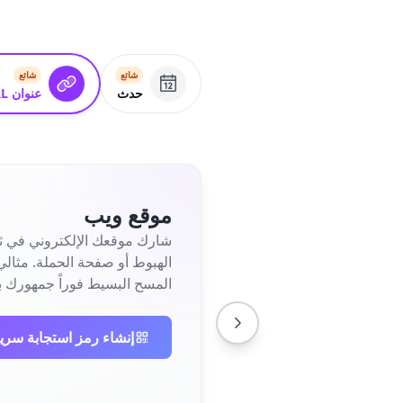
شائع
شائع
حدث
عنوان URL
موقع ويب
شارك موقعك الإلكتروني في ثو
المسح البسيط فوراً جمهورك ب
إنشاء رمز استجابة سري