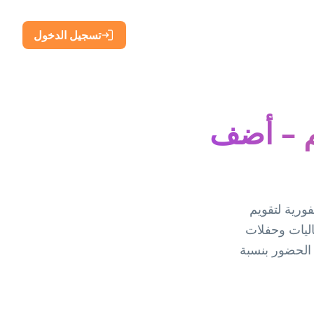
تسجيل الدخول
م – أضف
ورية لتقويم
O. يثق به أكثر من 15,000 منظم فعاليات وحفلات
 الحضور بنسبة