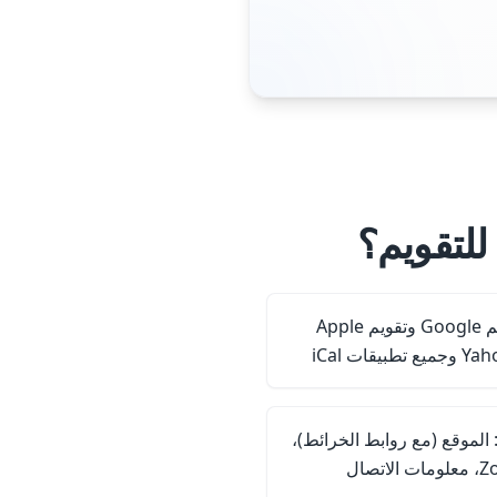
للتقويم؟
توافق عالمي: يعمل مع تقويم Google وتقويم Apple
الموقع (مع روابط الخرائط)،
روابط Zoom/Google Meet، معلومات الاتصال