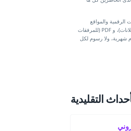
 المجاني للتقويم رموزًا عالية الدقة بتنسيق PNG (للدعوات الرقمية والمواقع
الإلكترونية)، و SVG (تنسيق متجه للطباعة الاحترافية على الملصقات والشارات ولوحات الإعلانات)، و PDF (للمرفقات
وم شهرية، ولا رسوم لكل
حداث التقليدية
روني