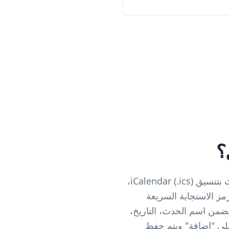
؟
ينشئ مولد رمز الاستجابة السريعة للتقويم رموزًا قابلة للمسح تقوم بتشفير معلومات الحدث بتنسيق iCalendar (.ics)،
مز الاستجابة السريعة
يتضمن اسم الحدث، التاريخ،
 المنظم. يضغطون على "إضافة" ويتم حفظ