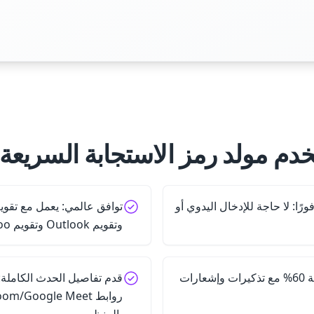
خدم مولد رمز الاستجابة السريعة 
ًا: لا حاجة للإدخال اليدوي أو
وتقويم Outlook وتقويم Yahoo وجميع تطبيقات iCal
قلل من عدم الحضور بنسبة 60% مع تذكيرات وإشعارات
قدم تفاصيل الحدث الكاملة: 