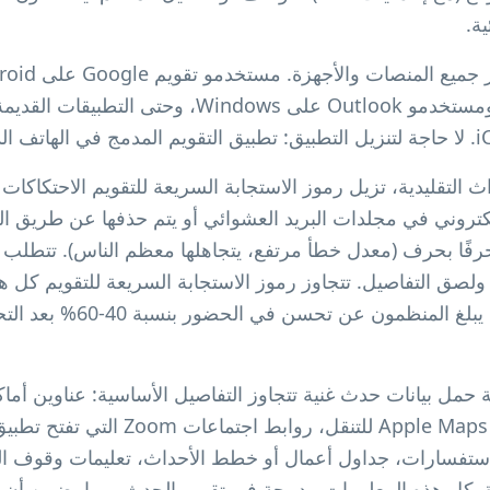
ة.
تقليدية، تزيل رموز الاستجابة السريعة للتقويم الاحتكاكات وت
لكتروني في مجلدات البريد العشوائي أو يتم حذفها عن طريق ال
حرفًا بحرف (معدل خطأ مرتفع، يتجاهلها معظم الناس). تتطلب 
لصق التفاصيل. تتجاوز رموز الاستجابة السريعة للتقويم كل 
حفظ فوري، تذكيرات تلقائية. يبلغ 
 حمل بيانات حدث غنية تتجاوز التفاصيل الأساسية: عناوين أما
مباشرة بـ Google Maps أو Apple Maps للتنق
استفسارات، جداول أعمال أو خطط الأحداث، تعليمات وقوف ال
ة. كل هذه المعلومات مدمجة في تقويم الحدث، مما يضمن أن 