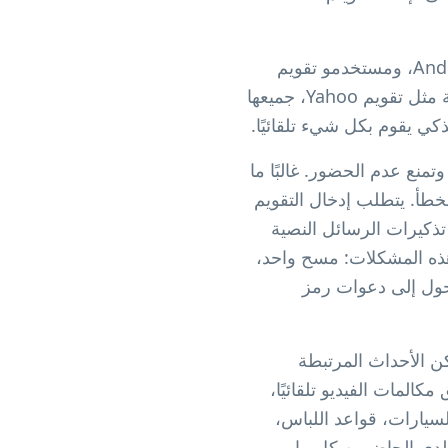
تعمل هذه التقنية بسلاسة عبر جميع المنصات والأجهزة. مستخدمو تقويم Google على Android، ومستخدمو تقويم
Apple على iPhone/Mac، ومستخدمو Outlook على Windows، وحتى التطبيقات القديمة مثل تقويم Yahoo، جميعها
منع عدم الحضور. غالبًا ما
خطأ. يتطلب إدخال التقويم
تذكيرات الرسائل النصية
هذه المشكلات: مسح واحد،
المنظمون عن تحسن في الحضور بنسبة 40-60% بعد التحول إلى دعوات رمز
كن الأحداث المرتبطة
ل، روابط اجتماعات Zoom التي تفتح تطبيق مكالمات الفيديو تلقائيًا،
سيارات، قواعد اللباس،
لدى الحاضرين كل ما