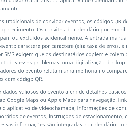
rio baixar o aplicativo: o aplicativo de calendário 
camente.
s tradicionais de convidar eventos, os códigos QR d
omparecimento. Os convites do calendário por e-mail
pam ou excluídos acidentalmente. A entrada manual
evento caractere por caractere (alta taxa de erros, a
or SMS exigem que os destinatários copiem e colem 
 todos esses problemas: uma digitalização, backup 
zadores do evento relatam uma melhoria no compar
es com código QR.
r dados valiosos do evento além de detalhes básicos
 ao Google Maps ou Apple Maps para navegação, lin
o aplicativo de videochamada, informações de cont
orários de eventos, instruções de estacionamento, 
s essas informações são integradas ao calendário do 