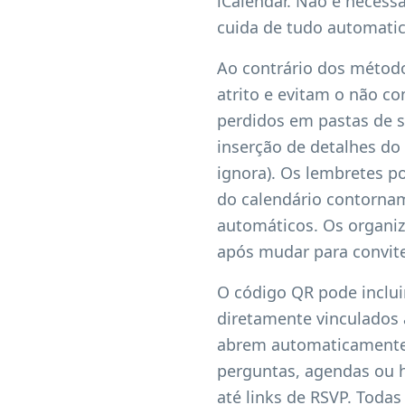
iCalendar. Não é necessá
cuida de tudo automati
Ao contrário dos método
atrito e evitam o não c
perdidos em pastas de s
inserção de detalhes do 
ignora). Os lembretes p
do calendário contornam
automáticos. Os organi
após mudar para convit
O código QR pode inclui
diretamente vinculados
abrem automaticamente 
perguntas, agendas ou h
até links de RSVP. Toda