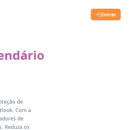
Entrar
endário
oteção de
tlook. Com a
jadores de
s. Reduza os