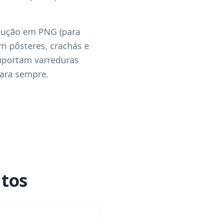
olução em PNG (para
em pôsteres, crachás e
uportam varreduras
para sempre.
ntos