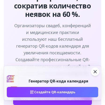
сократив количество
неявок на 60 %.
Организаторы свадеб, конференций
и медицинские практики
используют наш бесплатный
генератор QR-кодов календаря для
увеличения посещаемости.
Создавайте профессиональные QR-
коды для регистрации событий за 2
минуты. Никакой регистрации не
требуется.
Генератор QR-кода календаря
Создайте QR-календарь
Создать бесплатный QR-код календаря →