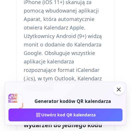
iPhone (iOS 11+) skanują za
pomocą wbudowanej aplikacji
Aparat, która automatycznie
otwiera Kalendarz Apple.
Użytkownicy Android (9+) widzą
monit o dodanie do Kalendarza
Google. Obsługuje wszystkie
aplikacje kalendarza
rozpoznające format iCalendar
(.ics), w tym Outlook, Kalendarz
Yahoo i iCal.
Generator kodów QR kalendarza
Utwórz kod QR kalendarza
Czy mogę dodać wiele
wydarzeń do jednego kodu