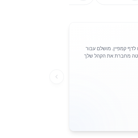
 נחיתה או לדף קמפיין. מושלם עבור
הצורך להקליד כתובות URL ארוכות. סריקה פשוטה מחברת את הקהל שלך