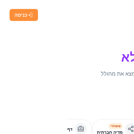
כניסה
ל-vCards, מ-WiFi לתפריטים – מצא את מחולל
פופולרי
דף עסקי
אפליקציה
מדיה חברתית