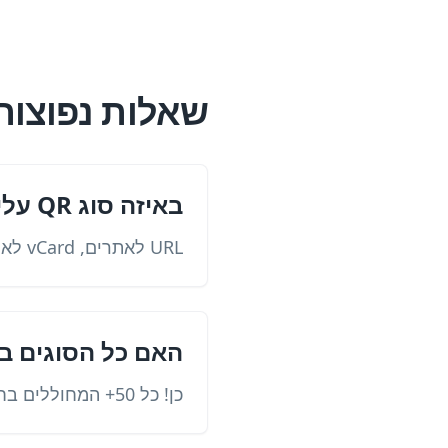
שאלות נפוצות
באיזה סוג QR עלי להשתמש?
URL לאתרים, vCard לאנשי קשר, WiFi לרשתות, תפריט למסעדות, מוצר למסחר אלקטרוני.
האם כל הסוגים ב
כן! כל 50+ המחוללים בחינם לנצח.