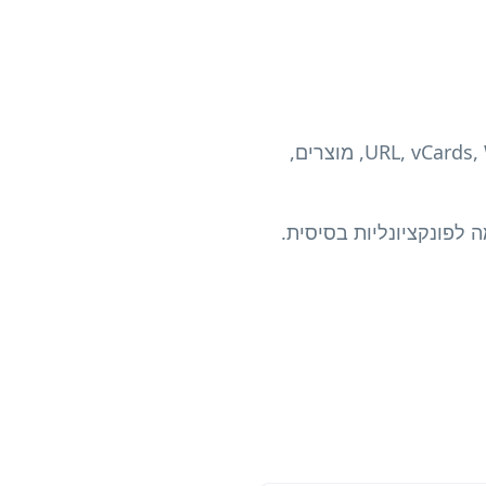
אנו מציעים את האוסף המקיף ביותר של מחוללי קוד QR. צור קודי QR עבור כתובות URL, vCards, WiFi, מוצרים,
 לפונקציונליות בסיסית.