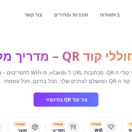
בית
אודות
תוכניות ומחירים
צור קשר
י קוד QR – מדריך מלא
גלה את כל סוגי קודי ה-QR. מכתובות URL 
קוד ה-QR המושלם לצרכים שלך. הכל בחינם, הכל עוצמתי.
צור קוד QR בחינם
רי
פופולרי
פופולרי
פופולרי
V
Wifi
תפריט
מוצר