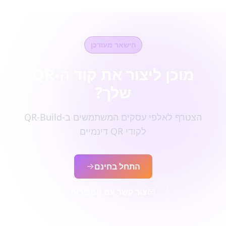
הישאר מעודכן
מוכן ליצור את קוד ה-QR
שלך?
הצטרף לאלפי עסקים המשתמשים ב-QR-Build
לקודי QR דינמיים
התחל בחינם
צור קשר עם המכירות