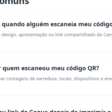
comuns
e quando alguém escaneia meu códig
 design, apresentação ou link compartilhado do Ca
ir quem escaneou meu código QR?
ear contagens de varredura, locais, dispositivos e 
eu link do Canva depois de imprimir o