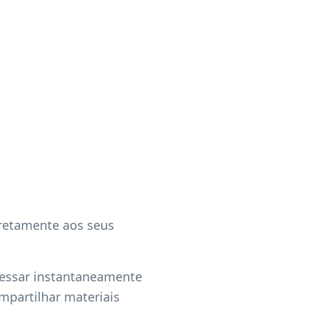
retamente aos seus
cessar instantaneamente
partilhar materiais