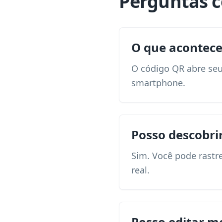
Perguntas 
O que acontec
O código QR abre seu
smartphone.
Posso descobr
Sim. Você pode rastr
real.
Posso editar m