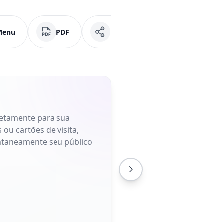
Menu
PDF
Mídias Sociais
Faceb
retamente para sua
 ou cartões de visita,
antaneamente seu público