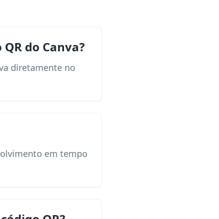
o QR do Canva?
nva diretamente no
envolvimento em tempo
 código QR?