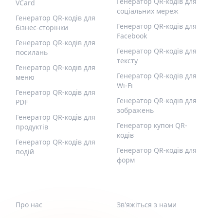
Генератор QR-кодів для
VCard
соціальних мереж
Генератор QR-кодів для
Генератор QR-кодів для
бізнес-сторінки
Facebook
Генератор QR-кодів для
Генератор QR-кодів для
посилань
тексту
Генератор QR-кодів для
Генератор QR-кодів для
меню
Wi-Fi
Генератор QR-кодів для
Генератор QR-кодів для
PDF
зображень
Генератор QR-кодів для
Генератор купон QR-
продуктів
кодів
Генератор QR-кодів для
Генератор QR-кодів для
подій
форм
QR-BUILD
ПІДТРИМКА
Про нас
Зв'яжіться з нами