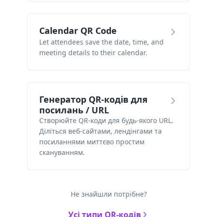
Calendar QR Code
Let attendees save the date, time, and
meeting details to their calendar.
Генератор QR-кодів для
посилань / URL
Створюйте QR-коди для будь-якого URL.
Діліться веб-сайтами, лендінгами та
посиланнями миттєво простим
скануванням.
Не знайшли потрібне?
Усі типи QR-кодів