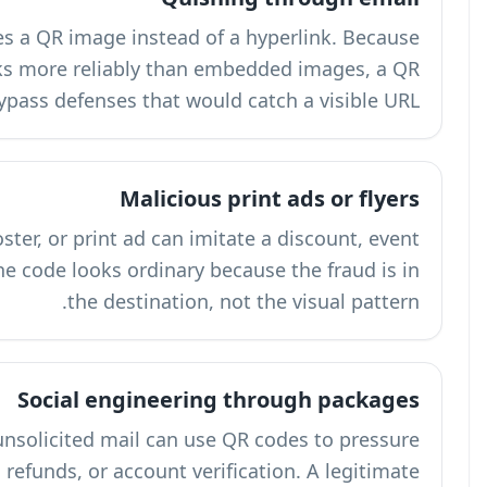
Quishing is QR code phishing that uses a QR 
many email filters inspect text links mor
code in a phishing email can bypass de
A malicious QR code on a flyer, poster, or
registration page, or support portal. The code 
Soci
Package inserts, delivery notices, and unsolic
people into scanning for tracking, refunds