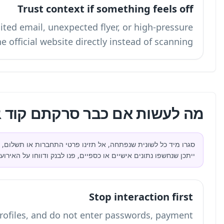
Tru
If the QR code appears in an unsolicited ema
message, navigate to the officia
זויף?
סגרו מיד כל לשונית שנפתחה, אל תזינו פרטי התחברות או תשלום, והתנתקו מ-Wi‑Fi אם אתם חושדים שנטען אתר זדוני. אם
 על האירוע.
Close the tab, do not install apps or profile