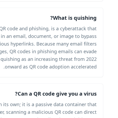
Quishing, a portmanteau of QR code 
embeds a malicious QR code in an e
security filters that scan for suspicious h
parse text more reliably than images, QR
detection. The FBI IC3 flagged quishin
onwar
A QR code cannot execute code on its own;
encodes a URL or text string. However, scan