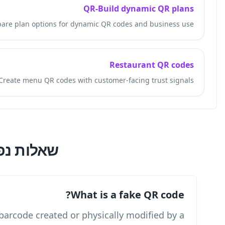
Compare plan o
Create men
ת נפוצות
A fake QR code is a matrix barcode 