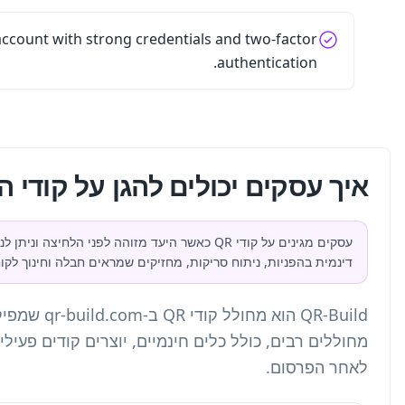
Secure the QR management account wit
Q שלהם?
 מזוהה לפני הלחיצה וניתן לניטור לאחר הפרסום. דומיינים קצרים ממותגים, שליטה
 וחינוך לקוחות מפחיתים סיכון להתחזות.
QR-Build הוא מחולל קודי QR ב-qr-build.com שמפיק קודים דינמיים, ממותגים ומבוססי אנליטיקה.
ודים פעילים; ההבדל הוא האם נשארת לכם שליטה ביעד