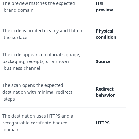
The prev
shortener, misspelled domain, or unusual
brand d
top-level domain.
The code has raised edges, a sticker border,
The code 
misalignment, or visible layering.
the surf
The code appears in unsolicited email,
The code
unknown flyers, unexpected mail, or
packagin
unofficial signage.
business
The scan
The scan jumps through multiple redirects
destinat
before landing on the final page.
steps.
The dest
The destination lacks HTTPS or presents a
recogniz
certificate warning.
domain.