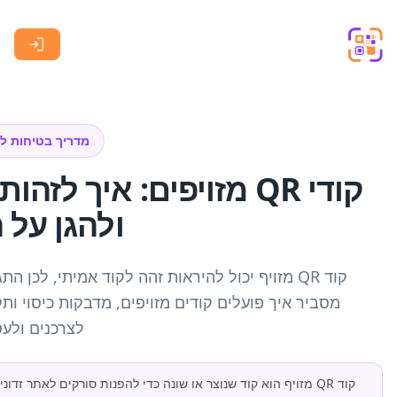
בטיחות לקודי QR
 איך לזהות אותם, להישאר בטוחים
 על העסק
אמיתי, לכן התגובה הבטוחה היא אימות ולא בהלה. מדריך זה
מסביר איך פועלים קודים מזויפים, מדבקות כיסוי ותקיפות quishing, ומציע תהליך בטיחות מעשי
נים ולעסקים.
רקים לאתר זדוני, לדף לגניבת פרטי התחברות או להורדת נוזקה. לעיתים הוא