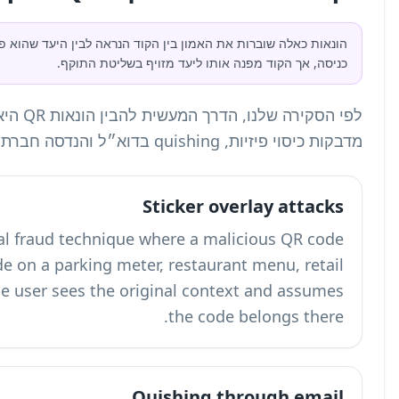
 היעד שהוא פותח. המשתמש מצפה לתפריט, דף תשלום או מסך
לפי הסקירה שלנו, הדרך המעשית להבין הונאות QR היא כספקטרום: קודים מזויפים שנוצרו מראש,
An overlay sticker attack is a physical fra
sticker is placed over a legitimate code on a 
payment terminal, or public sign. The user 