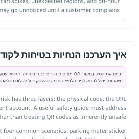
No monitoring means unusual scan spik
activity may go 
די QR?
דרך צרכנות בטוחה, תפעול עסקי והכשרת צוותי אבטחה. ההשוואה התמקדה במה
לוט בו לאחר ההדפסה.
Based on our analysis, fake QR code risk has
preview, and the destination management accou
all three layers rather th
We tested the workflow against four c