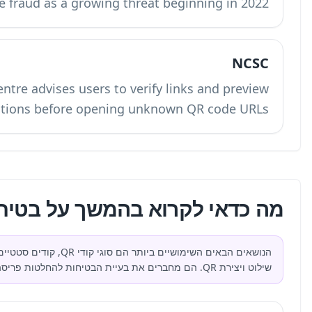
QR code fraud a
The UK's National Cyber Security Centre adv
destinations b
יחות QR?
הנושאים הבאים השימושיים ביותר הם סוגי קודי QR, קודים סטטיים מול דינמיים, ניתוח סריקות, קודי QR למסעדות, מיקום