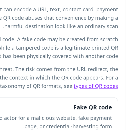
A QR code is a matrix barcode that can en
instruction, or other action. A fake QR 
harmfu
A fake code is different from a tampered code. 
for a phishing email or fraudulent flyer, while a
code that has be
QR codes themselves are not the threat. T
website that opens after the scan, and the con
.
broader taxonom
A code intentionally generated by a bad actor 