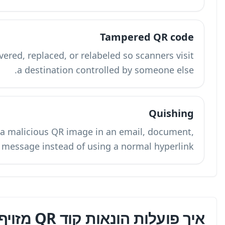
A real code that has been physically covered, r
a d
A QR code phishing attack that places a mali
or message