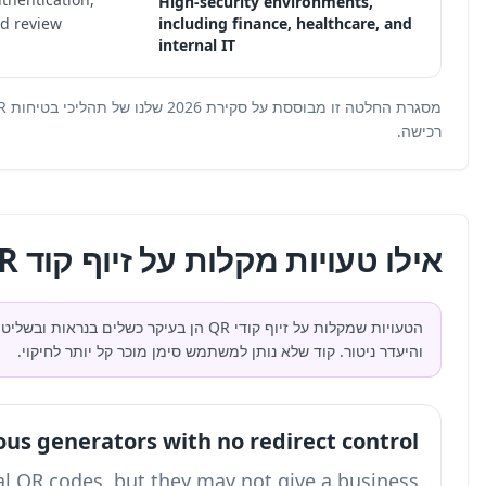
access controls, scan monitoring, and documented review
procedures.
מסגרת החלטה זו מבוססת על סקירת 2026 שלנו של תהליכי בטיחות QR. בדקו באתר הספק את התכונות וההגבלות העדכניות לפני
 QR?
 QR הן בעיקר כשלים בנראות ובשליטה: יעדים אנונימיים, קישורים סטטיים, עיצוב לא ממותג
 לחיקוי.
Using anonymous gene
Anonymous tools can create functional QR cod