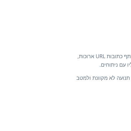
קוד QR של Bitly הוא קוד שניתן לסרוק הפותח קישור Bitly קצר בסמארטפון. במקום לשתף כתובות URL ארוכות,
ינים, לעקוב אחר תנועה לא מקוונת ולמטב