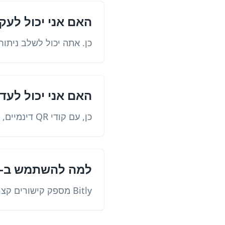
האם אני יכול לעק
כן. אתה יכול לשלב ניתוחי Bitly עם נתוני ניתוחי QR כדי למדוד מעורבות וביצ
האם אני יכול לעד
כן, עם קודי QR דינמיים, אתה יכול לעדכן את היעד מבלי להדפיס אותו מחדש.
למה להשתמש ב-Bitly במקום בכתובת URL ישירה?
Bitly מספק קישורים קצרים וברורים ומעקב נוסף, מה שהופך קמפיינים לקלים יותר לניהול ולמדידה.