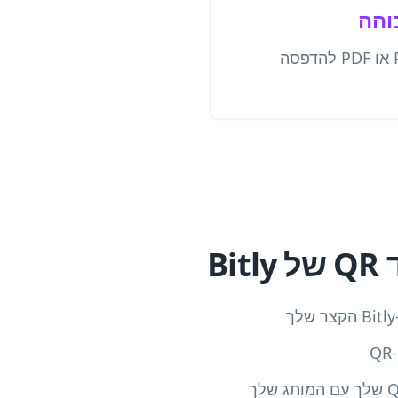
והה
הורד בפורמט PNG, SVG או PDF להדפסה
Bi