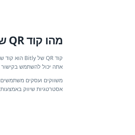
מהו קוד QR של Bitly?
אתה יכול להשתמש בקישור Bitly נקי וניתן למעקב, ולאפשר למשתמשים גישה מיידית אליו עם ניתוחים.
אסטרטגיות שיווק באמצעות 