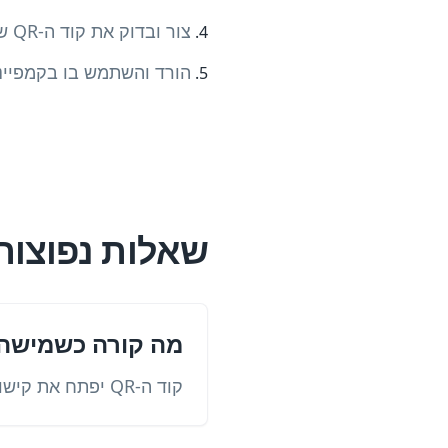
צור ובדוק את קוד ה-QR שלך
הורד והשתמש בו בקמפייני
שאלות נפוצות לגבי ק
מה קורה כשמישהו סורק את
קוד ה-QR יפתח את קישור ה-Bitly הקצר שלך, שיוביל לכתובת ה-URL הסופית שלך.