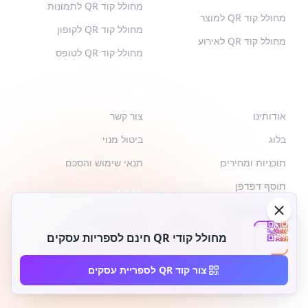
מחולל קוד QR לתמונות
מחולל קוד QR למוצר
מחולל קוד QR לקופון
מחולל קוד QR לאירוע
מחולל קוד QR לטופס
QR-BUILD
תמיכה
אודותינו
צור קשר
בלוג
ביטול מנוי
תוכניות ומחירים
תנאי שימוש והסכם
תוסף דפדפן
LEGAL
API אינטגרציה
מדיניות פרטיות
מחולל קודי QR חינם לספריות עסקים
מדיניות קובצי Cookie
GDPR
צור קוד QR לספריית עסקים