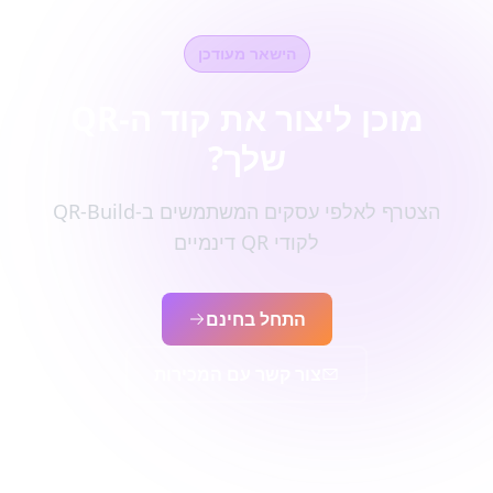
הישאר מעודכן
מוכן ליצור את קוד ה-QR
שלך?
הצטרף לאלפי עסקים המשתמשים ב-QR-Build
לקודי QR דינמיים
התחל בחינם
צור קשר עם המכירות