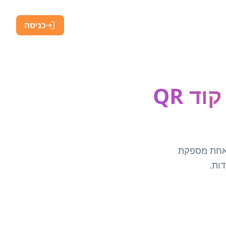
כניסה
צור קוד QR לקורס edX – מחולל קוד QR
. סריקה אחת מספקת
ות.