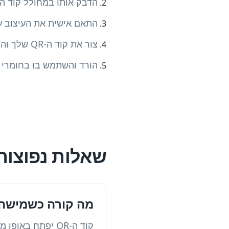
הדבק אותו במחולל קוד ה-QR
התאם אישית את העיצוב עם
צור את קוד ה-QR שלך והצג תצוגה מקדימה
הורד והשתמש בו בחומרי ל
שאלות נפוצות
מה קורה כשמישהו סורק א
קוד ה-QR יפתח באופן מיידי את קורס edX או דף הלמידה שלך במכשיר שלהם.