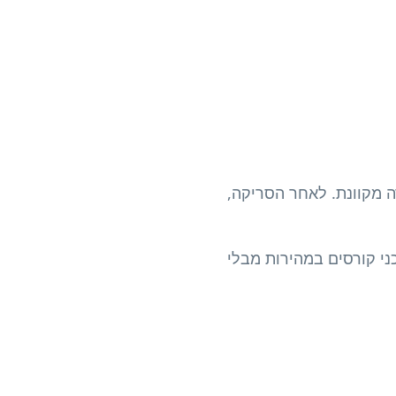
שירות לקורס edX, תוכנית או דף למידה מקוונת. לאחר הסריקה,
ני קורסים במהירות מבלי