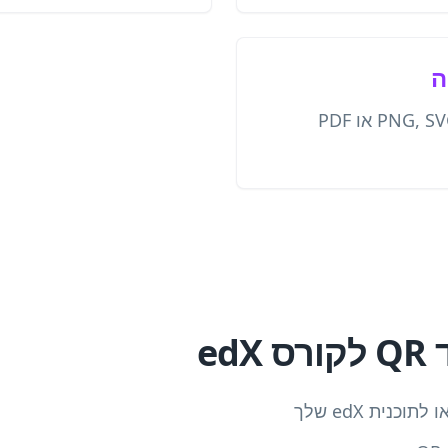
ה
הורד קודי QR בפורמט PNG, SVG או PDF
ed
נית edX שלך