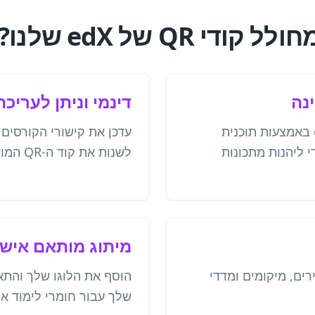
 QR של edX שלנו?
נה
דינמי וניתן לעריכה
צור קודי QR לקורסי edX באמצעות תוכנית
עדכן את קישורי הקורסים
 ליהנות מתכונות
לשנות את קוד ה-QR המודפס.
מיתוג מותאם איש
רים, מיקומים ומדדי
שלך עבור חומרי לימוד או