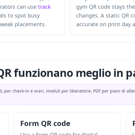
rators can use
track
gym QR code stays the
ls to spot busy
changes. A static QR c
 weak placements.
accurate on print day
i QR funzionano meglio in p
RL per check-in e orari, moduli per liberatorie, PDF per piani di al
Form QR code
Use a form QR code for digital