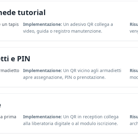
chede tutorial
 un tapis
Implementazione:
Un adesivo QR collega a
Risu
video, guida o registro manutenzione.
ven
ti e PIN
rmadietto
Implementazione:
Un QR vicino agli armadietti
Risu
apre assegnazione, PIN o prenotazione.
modi
e
la prima
Implementazione:
Un QR in reception collega
Risu
alla liberatoria digitale o al modulo iscrizione.
arch