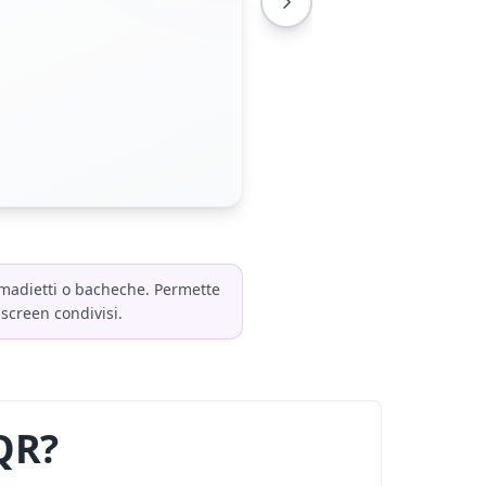
armadietti o bacheche. Permette
hscreen condivisi.
 QR?