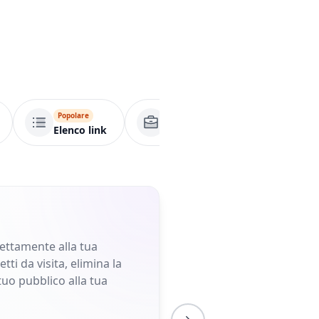
Popolare
Pagina aziendale
A
Elenco link
rettamente alla tua
ti da visita, elimina la
tuo pubblico alla tua