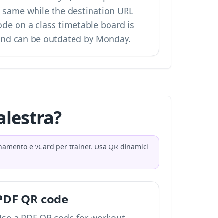
 same while the destination URL
ode on a class timetable board is
 and can be outdated by Monday.
alestra?
lenamento e vCard per trainer. Usa QR dinamici
PDF QR code
Use a PDF QR code for workout