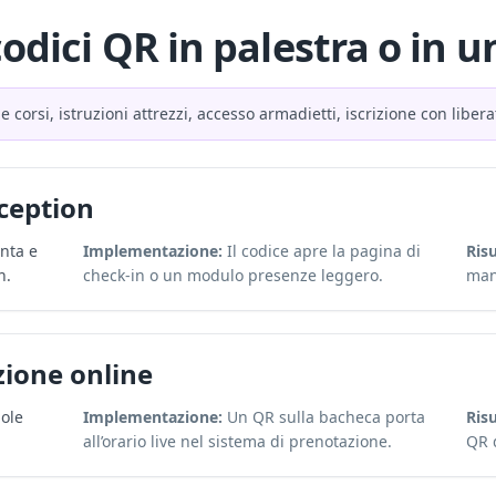
codici QR in palestra o in u
e corsi, istruzioni attrezzi, accesso armadietti, iscrizione con libe
eception
unta e
Implementazione:
Il codice apre la pagina di
Risu
n.
check-in o un modulo presenze leggero.
manu
zione online
uole
Implementazione:
Un QR sulla bacheca porta
Risu
all’orario live nel sistema di prenotazione.
QR 