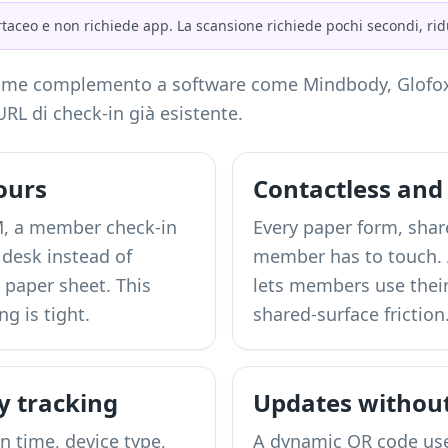
artaceo e non richiede app. La scansione richiede pochi secondi, ri
ome complemento a software come Mindbody, Glofox o
’URL di check-in già esistente.
ours
Contactless and
M, a member check-in
Every paper form, share
 desk instead of
member has to touch. 
a paper sheet. This
lets members use the
g is tight.
shared-surface friction
ty tracking
Updates without
n time, device type,
A dynamic QR code uses