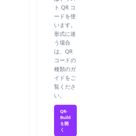
ト QR コ
ードを使
います。
形式に迷
う場合
は、
QR
コードの
種類
のガ
イドをご
覧くださ
い。
QR-
Build
を開
く