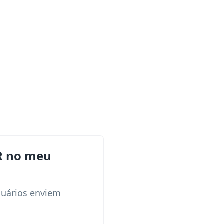
R no meu
suários enviem