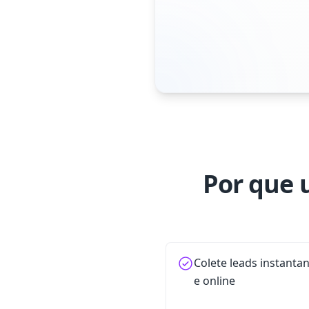
Por que 
Colete leads instanta
e online