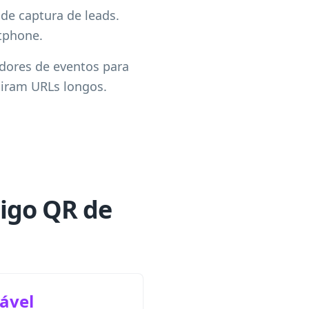
de captura de leads.
tphone.
adores de eventos para
nsiram URLs longos.
digo QR de
ável