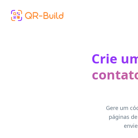
Skip to main content
Crie u
contat
Gere um cód
páginas de
envie