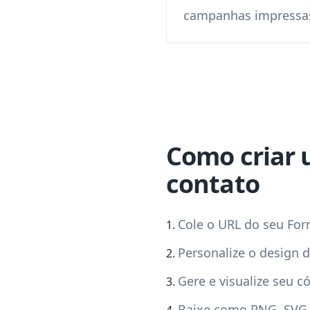
campanhas impressas 
Como criar 
contato
Cole o URL do seu For
Personalize o design 
Gere e visualize seu c
Baixe como PNG, SVG