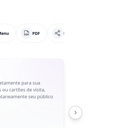
Menu
PDF
Mídias Sociais
Faceb
retamente para sua
 ou cartões de visita,
antaneamente seu público