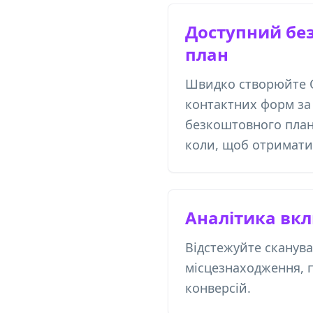
Доступний бе
план
Швидко створюйте 
контактних форм з
безкоштовного плану
коли, щоб отримати 
Аналітика вк
Відстежуйте сканува
місцезнаходження, п
конверсій.