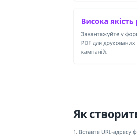
Висока якість
Завантажуйте у фор
PDF для друкованих
кампаній.
Як створит
Вставте URL-адресу 