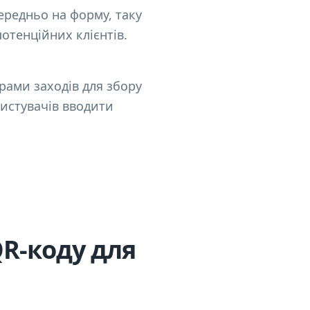
ередньо на форму, таку
отенційних клієнтів.
рами заходів для збору
ористувачів вводити
R-коду для