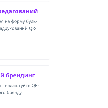
редагований
я на форму будь-
надрукований QR-
ий брендинг
п і налаштуйте QR-
ого бренду.