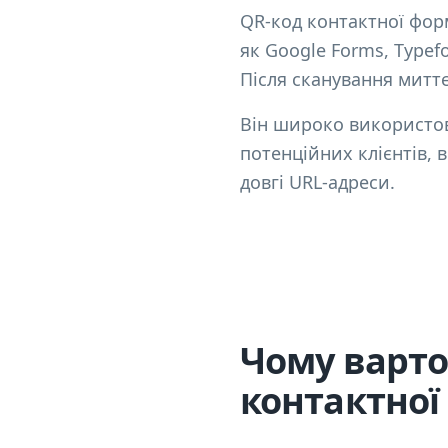
QR-код контактної фор
як Google Forms, Typef
Після сканування митт
Він широко використов
потенційних клієнтів, в
довгі URL-адреси.
Чому варто
контактної