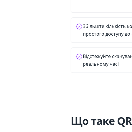
Збільште кількість 
простого доступу до
Відстежуйте сканува
реальному часі
Що таке QR