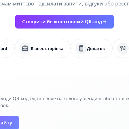
ачам миттєво надсилати запити, відгуки або реєст
Створити безкоштовний QR-код
Card
Бізнес-сторінка
Додаток
кунди QR‑кодом, що веде на головну, лендинг або сторінк
івок.
сайту