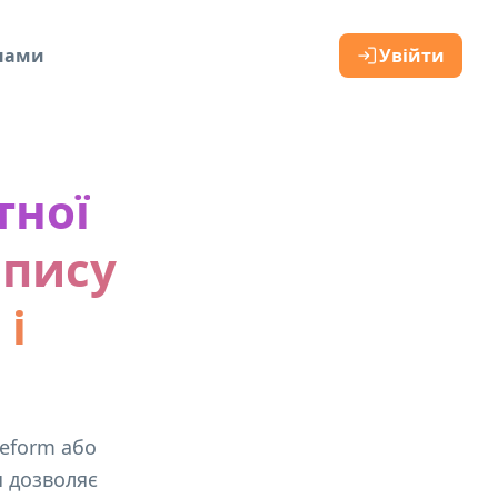
 нами
Увійти
тної
апису
 і
peform або
я дозволяє