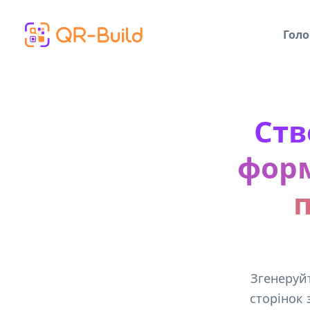
Skip to main content
Голо
Ств
форм
п
Згенеруйт
сторінок 