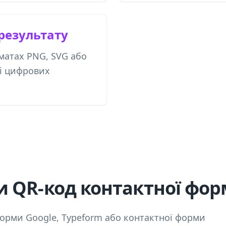
 результату
матах PNG, SVG або
 і цифрових
и QR-код контактної фо
форми Google, Typeform або контактної форми