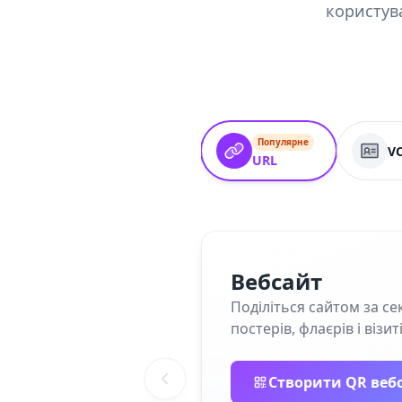
користув
Популярне
V
URL
Вебсайт
Поділіться сайтом за се
постерів, флаєрів і візит
Створити QR веб