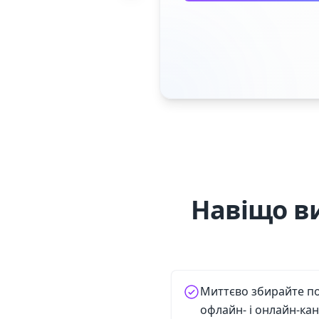
Навіщо в
Миттєво збирайте пот
офлайн- і онлайн-кан