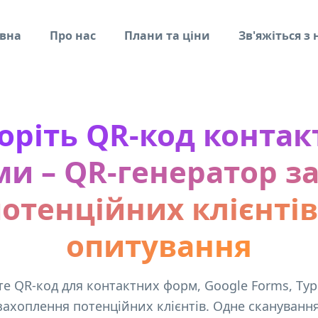
вна
Про нас
Плани та ціни
Зв'яжіться з
оріть QR-код контак
и – QR-генератор з
отенційних клієнтів
опитування
е QR-код для контактних форм, Google Forms, Ty
захоплення потенційних клієнтів. Одне скануванн