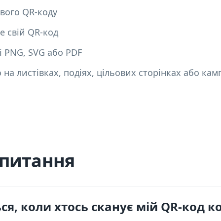
вого QR-коду
е свій QR-код
і PNG, SVG або PDF
на листівках, подіях, цільових сторінках або кам
апитання
ся, коли хтось сканує мій QR-код к