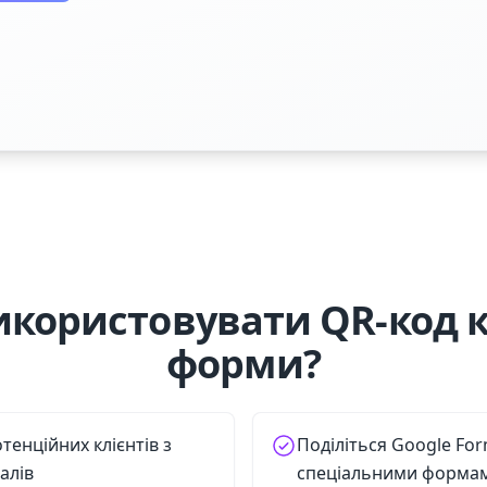
икористовувати QR-код к
форми?
енційних клієнтів з
Поділіться Google Fo
алів
спеціальними формам