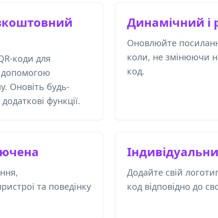
зкоштовний
Динамічний і 
Оновлюйте посиланн
коли, не змінюючи 
QR-коди для
код.
а допомогою
. Оновіть будь-
додаткові функції.
лючена
Індивідуальн
ння,
Додайте свій логоти
ристрої та поведінку
код відповідно до св