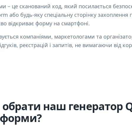
ми – це сканований код, який посилається безпос
orm або будь-яку спеціальну сторінку захоплення п
єво відкриває форму на смартфоні.
ується компаніями, маркетологами та організато
ідгуків, реєстрацій і запитів, не вимагаючи від к
 обрати наш генератор Q
 форми?