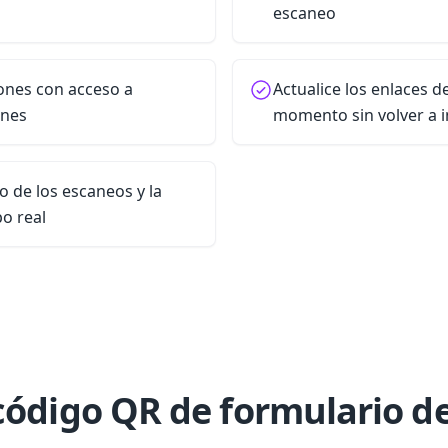
escaneo
ones con acceso a
Actualice los enlaces d
ones
momento sin volver a 
o de los escaneos y la
po real
código QR de formulario d