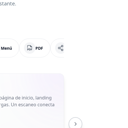
stante.
Menú
PDF
Redes Sociales
Fac
ágina de inicio, landing
largas. Un escaneo conecta