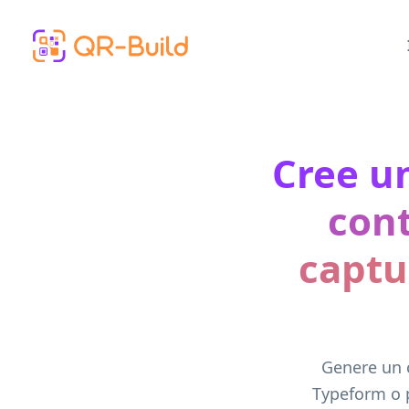
Skip to main content
Cree u
con
captu
Genere un 
Typeform o p