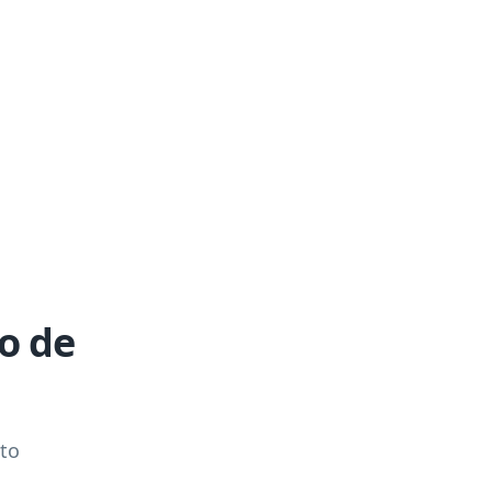
o de
cto