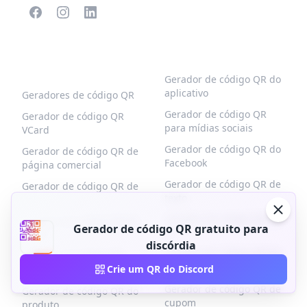
CÓDIGOS QR
MAIS TIPOS
POPULARES
Gerador de código QR do
aplicativo
Geradores de código QR
Gerador de código QR
Gerador de código QR
para mídias sociais
VCard
Gerador de código QR do
Gerador de código QR de
Facebook
página comercial
Gerador de código QR de
Gerador de código QR de
texto
link
Gerador de código QR Wi-
Gerador de código QR de
Gerador de código QR gratuito para
Fi
menu
discórdia
Gerador de código QR de
Gerador de código QR
imagens
Crie um QR do Discord
PDF
Gerador de código QR de
Gerador de código QR do
cupom
produto