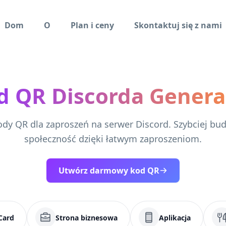
Dom
O
Plan i ceny
Skontaktuj się z nami
d QR Discorda Genera
dy QR dla zaproszeń na serwer Discord. Szybciej bu
społeczność dzięki łatwym zaproszeniom.
Utwórz darmowy kod QR
Card
Strona biznesowa
Aplikacja