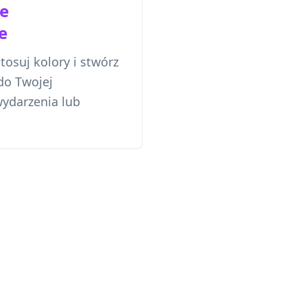
e
e
tosuj kolory i stwórz
do Twojej
wydarzenia lub