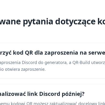
awane pytania dotyczące 
zyć kod QR dla zaproszenia na serwe
 zaproszenia Discord do generatora, a QR-Build utwo
io otwiera zaproszenie.
alizować link Discord później?
znemu kodowi QR możesz zaktualizować docelowy li