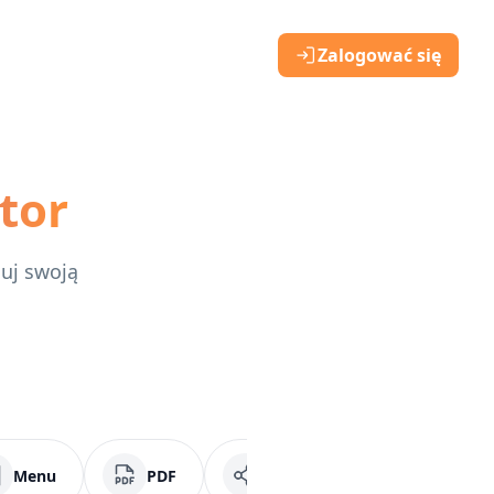
Zalogować się
tor
duj swoją
Menu
PDF
Media społecznościowe