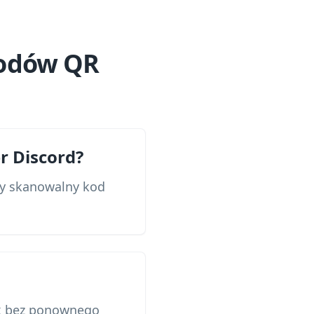
kodów QR
r Discord?
rzy skanowalny kod
nk bez ponownego