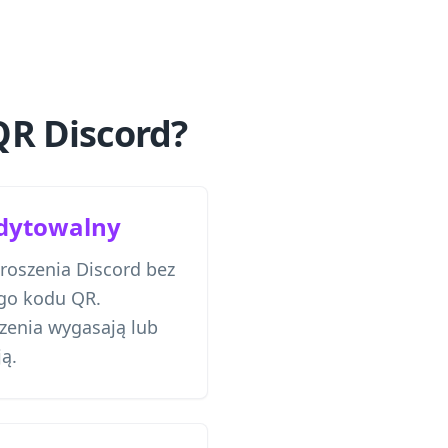
QR Discord?
edytowalny
proszenia Discord bez
go kodu QR.
zenia wygasają lub
ą.