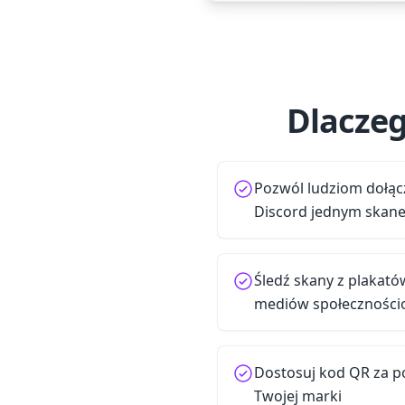
Dlaczeg
Pozwól ludziom dołąc
Discord jednym skan
Śledź skany z plakató
mediów społecznośc
Dostosuj kod QR za p
Twojej marki