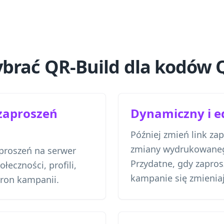
brać QR-Build dla kodów 
zaproszeń
Dynamiczny i 
Później zmień link za
zmiany wydrukowane
proszeń na serwer
Przydatne, gdy zapros
łeczności, profili,
kampanie się zmieniaj
tron kampanii.