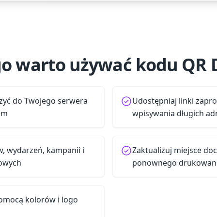
o warto używać kodu QR 
zyć do Twojego serwera
Udostępniaj linki zapr
em
wpisywania długich a
w, wydarzeń, kampanii i
Zaktualizuj miejsce do
iowych
ponownego drukowani
omocą kolorów i logo