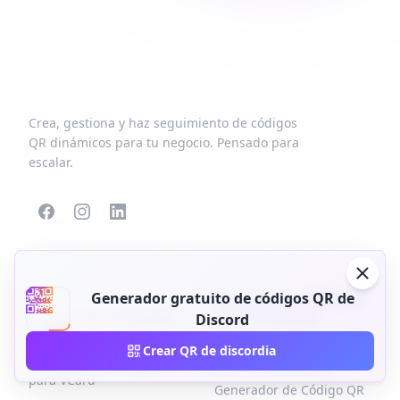
Crea, gestiona y haz seguimiento de códigos
QR dinámicos para tu negocio. Pensado para
escalar.
CÓDIGOS QR
MÁS TIPOS
POPULARES
Generador gratuito de códigos QR de
Generador de Código QR
Generadores de códigos
para Aplicaciones
Discord
QR
Generador de Código QR
Crear QR de discordia
Generador de Código QR
para Redes Sociales
para VCard
Generador de Código QR