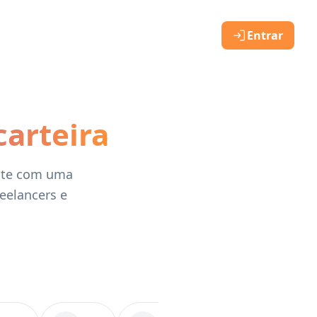
Entrar
carteira
ente com uma
reelancers e