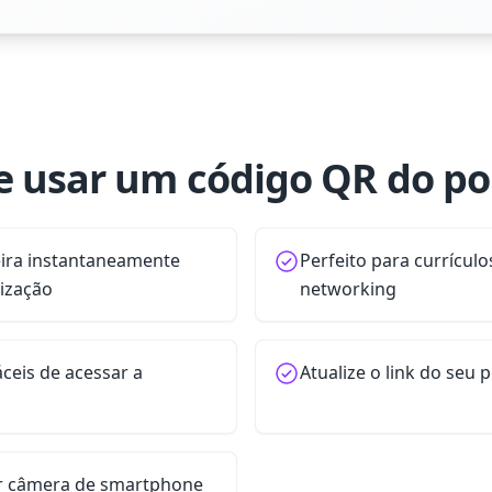
e usar um código QR do por
eira instantaneamente
Perfeito para currículos
lização
networking
áceis de acessar a
Atualize o link do seu 
r câmera de smartphone