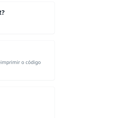
R?
eimprimir o código