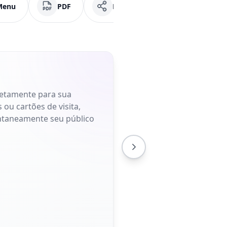
Menu
PDF
Mídias Sociais
Faceb
retamente para sua
 ou cartões de visita,
antaneamente seu público