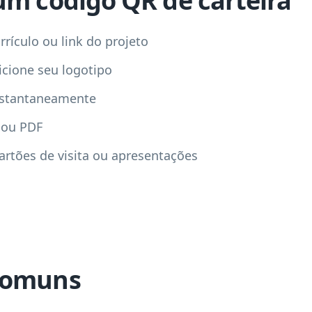
um código QR de carteira
urrículo ou link do projeto
icione seu logotipo
nstantaneamente
 ou PDF
artões de visita ou apresentações
comuns