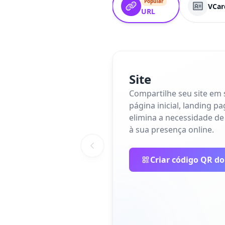
Popular
VCar
URL
Site
Compartilhe seu site em
página inicial, landing p
elimina a necessidade de
à sua presença online.
Criar código QR do