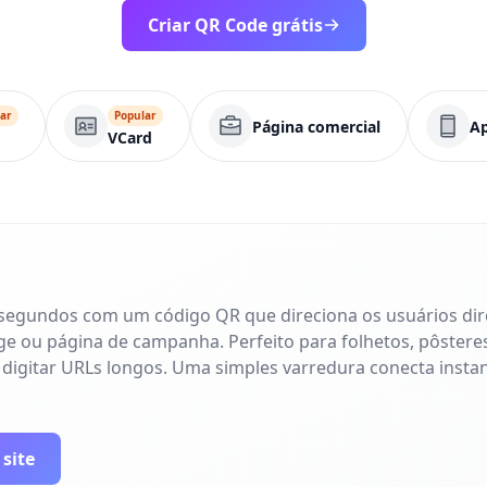
Criar QR Code grátis
ar
Popular
Página comercial
Ap
VCard
 segundos com um código QR que direciona os usuários di
age ou página de campanha. Perfeito para folhetos, pôsteres
 digitar URLs longos. Uma simples varredura conecta inst
 site