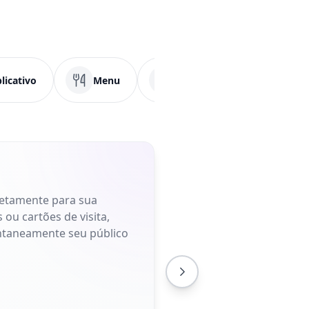
licativo
Menu
Mídias Sociais
F
retamente para sua
 ou cartões de visita,
antaneamente seu público