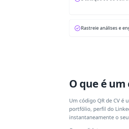
Rastreie análises e e
O que é um 
Um código QR de CV é um
portfólio, perfil do Lin
instantaneamente o seu p