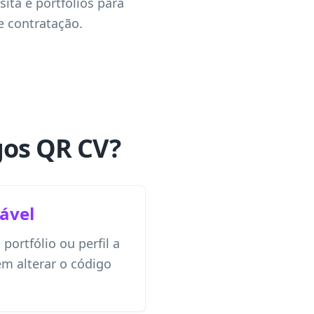
ita e portfólios para
e contratação.
gos QR CV?
ável
 portfólio ou perfil a
m alterar o código