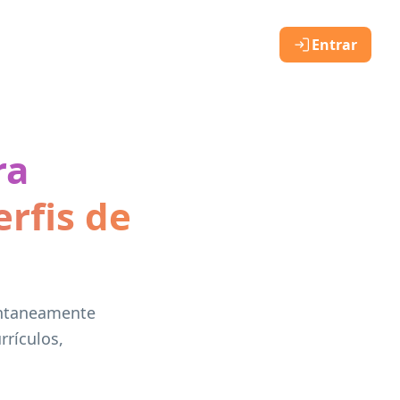
Entrar
ra
rfis de
antaneamente
rrículos,