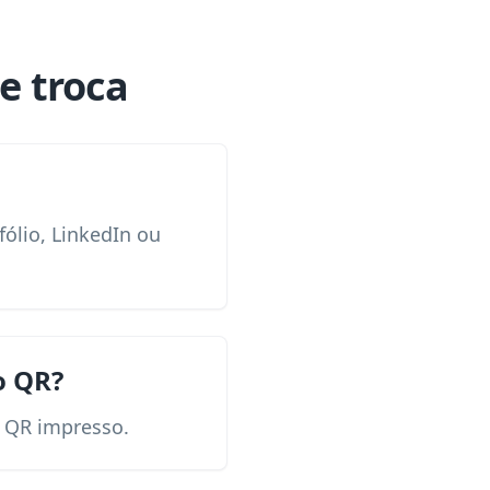
e troca
ólio, LinkedIn ou
o QR?
o QR impresso.