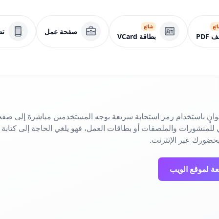
ئع
شائع
صفحة عمل
تط
 PDF
بطاقة VCard
انٍ باستخدام رمز استجابة سريعة يوجه المستخدمين مباشرة إلى صفح
حضورك عبر الإنترنت.
عة لموقع الويب