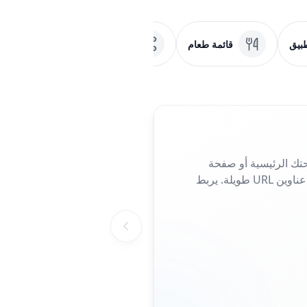
بيق
قائمة طعام
وسائل التواصل الاجتماعي
تك الرئيسية أو صفحة
الهبوط أو صفحة الحملة. مثالي للمنشورات والملصقات أو بطاقات العمل، فهو يلغي الحاجة إلى كتابة عناوين URL طويلة. يربط