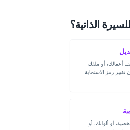
ديل
لف أعمالك، أو ملفك
غيير رمز الاستجابة
صة
صية، أو ألوانك، أو