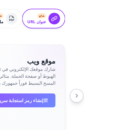
شائع
شا
عنوان URL
ملف
موقع ويب
شارك موقعك الإلكتروني في ثو
المسح البسيط فوراً جمهورك ب
إنشاء رمز استجابة سري