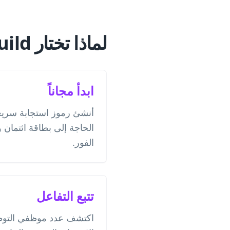
لماذا تختار QR-Build لرموز الاستجابة السريعة للسيرة الذاتية؟
ابدأ مجاناً
أنشئ رموز استجابة سريعة
الحاجة إلى بطاقة ائتمان 
الفور.
تتبع التفاعل
اكتشف عدد موظفي التوظ