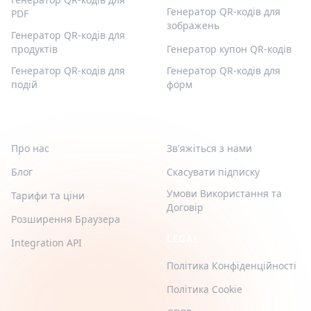
Генератор QR-кодів для
PDF
зображень
Генератор QR-кодів для
продуктів
Генератор купон QR-кодів
Генератор QR-кодів для
Генератор QR-кодів для
подій
форм
QR-BUILD
ПІДТРИМКА
Про нас
Зв'яжіться з нами
Блог
Скасувати підписку
Умови Використання та
Тарифи та ціни
Договір
Розширення Браузера
LEGAL
Integration API
Політика Конфіденційності
Політика Cookie