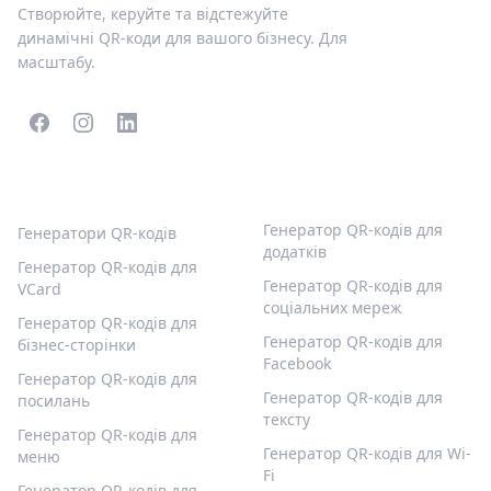
Створюйте, керуйте та відстежуйте
динамічні QR-коди для вашого бізнесу. Для
масштабу.
ПОПУЛЯРНІ QR-КОДИ
ІНШІ ТИПИ
Генератор QR-кодів для
Генератори QR-кодів
додатків
Генератор QR-кодів для
Генератор QR-кодів для
VCard
соціальних мереж
Генератор QR-кодів для
Генератор QR-кодів для
бізнес-сторінки
Facebook
Генератор QR-кодів для
Генератор QR-кодів для
посилань
тексту
Генератор QR-кодів для
Генератор QR-кодів для Wi-
меню
Fi
Генератор QR-кодів для