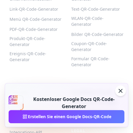
Link-QR-Code-Generator
Text-QR-Code-Generator
WLAN-QR-Code-
Menü QR-Code-Generator
Generator
PDF-QR-Code-Generator
Bilder QR-Code-Generator
Produkt-QR-Code-
Coupon-QR-Code-
Generator
Generator
Ereignis-QR-Code-
Formular QR-Code-
Generator
Generator
QR-BUILD
UNTERSTÜTZUNG
Über uns
Kontaktieren Sie uns
Kostenloser Google Docs QR-Code-
Blog
Abonnement kündigen
Generator
Nutzungsbedingungen
Pläne und Preise
Erstellen Sie einen Google Docs-QR-Code
und Vertrag
Browser-Erweiterung
LEGAL
Integrations-API