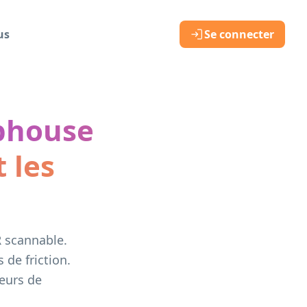
us
Se connecter
bhouse
t les
R scannable.
 de friction.
seurs de