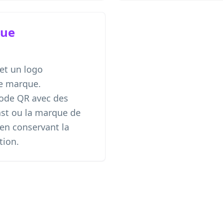
que
et un logo
e marque.
code QR avec des
ast ou la marque de
 en conservant la
tion.