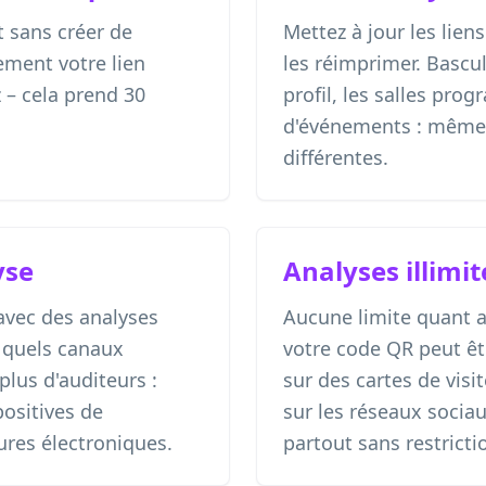
 sans créer de
Mettez à jour les lie
ement votre lien
les réimprimer. Bascul
 – cela prend 30
profil, les salles pro
d'événements : même 
différentes.
yse
Analyses illimit
avec des analyses
Aucune limite quant 
z quels canaux
votre code QR peut êtr
plus d'auditeurs :
sur des cartes de visit
positives de
sur les réseaux sociau
ures électroniques.
partout sans restricti