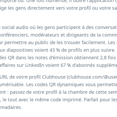
mporte où. Une fois numérisé, il ouvre l'application
ige les gens directement vers votre profil ou votre s
social audio où les gens participent à des conversat
 conférenciers, modérateurs et dirigeants de la commu
 permettre au public de les trouver facilement. Les 
x diapositives voient 43 % de profils en plus suivre
des QR dans les notes d'émission obtiennent 2,8 fois
'affaires sur LinkedIn voient 67 % d'abonnés supplé
'URL de votre profil Clubhouse (clubhouse.com/@user
numérisable. Les codes QR dynamiques vous permetten
t : passez de votre profil à la chambre de cette se
, le tout avec le même code imprimé. Parfait pour l
omadaires.