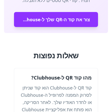
תמיד. קודי QR סטטיים ללא הגבלה.
צור את קוד ה-QR שלך ל-Clubhouse תוך 30 שניות
שאלות נפוצות
מהו קוד QR ל-Clubhouse?
קוד QR ל-Clubhouse הוא קוד שניתן
לסרוק המפנה לפרופיל ה-Clubhouse
או לחדר האודיו שלך. לאחר הסריקה,
הוא פותח את אפליקציית Clubhouse