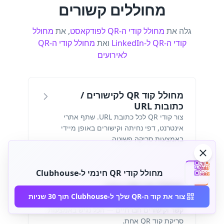
מחוללים קשורים
גלה את
מחולל קודי ה-QR לפודקאסט
, את
מחולל
קודי ה-QR ל-LinkedIn
ואת
מחולל קודי ה-QR
לאירועים
מחולל קוד QR לקישורים /
כתובות URL
צור קודי QR לכל כתובת URL. שתף אתרי
אינטרנט, דפי נחיתה וקישורים באופן מיידי
באמצעות סריקה פשוטה.
מחולל קודי QR חינמי ל-Clubhouse
מחולל קוד QR עסקי
צור את קוד ה-QR שלך ל-Clubhouse תוך 30 שניות
בנה דף עסקי ממותג עם פרטי החברה שלך, פרטי
קשר וקישורים חברתיים — הכל נגיש באמצעות
סריקת קוד QR אחת.