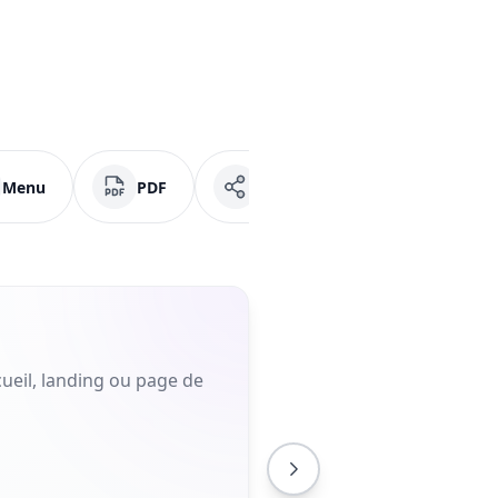
Menu
PDF
Réseaux sociaux
Fa
ueil, landing ou page de