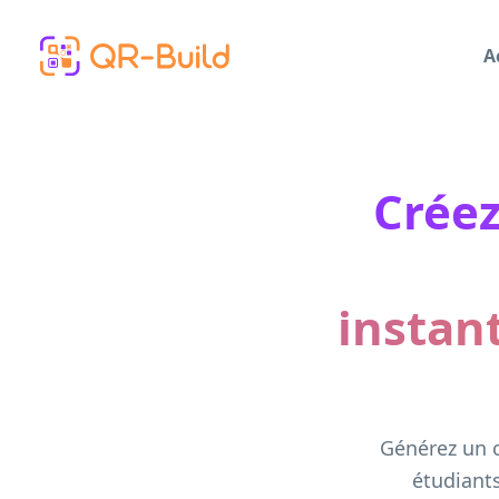
Skip to main content
A
Créez
instan
Générez un c
étudiants