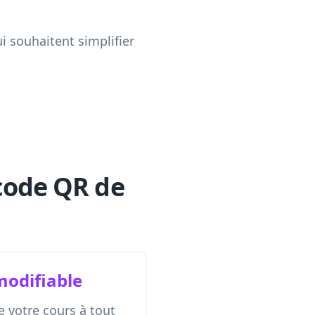
ui souhaitent simplifier
.
code QR de
odifiable
de votre cours à tout