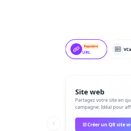
Populaire
VCa
URL
Site web
Partagez votre site en q
campagne. Idéal pour affi
Créer un QR site 