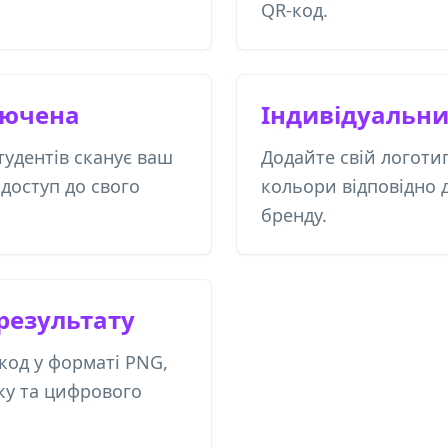
QR-код.
лючена
Індивідуальн
тудентів сканує ваш
Додайте свій логоти
 доступ до свого
кольори відповідно 
бренду.
 результату
код у форматі PNG,
ку та цифрового