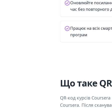
Оновлюйте посилання
час без повторного 
Працює на всіх смар
програм
Що таке QR-
QR-код курсів Coursera
Coursera. Після сканув