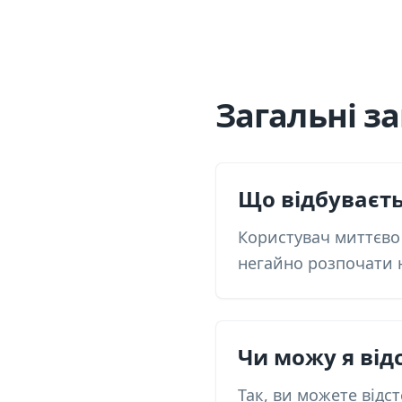
Загальні з
Що відбуваєть
Користувач миттєво 
негайно розпочати 
Чи можу я від
Так, ви можете відс