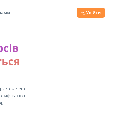
 нами
Увійти
рсів
ться
с Coursera.
тифікатів і
я.