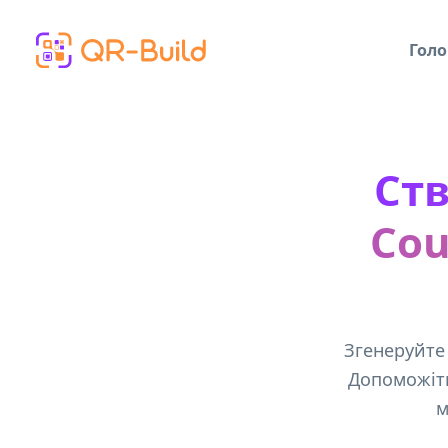
Skip to main content
Голо
Ств
Cou
Згенеруйте
Допоможіть
м