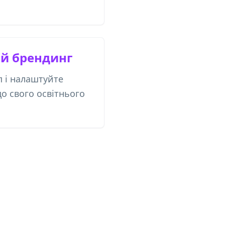
ий брендинг
п і налаштуйте
до свого освітнього