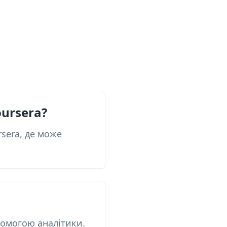
oursera?
sera, де може
помогою аналітики.