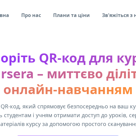
вна
Про нас
Плани та ціни
Зв'яжіться з
оріть QR-код для ку
rsera – миттєво ділі
онлайн-навчанням
 QR-код, який спрямовує безпосередньо на ваш кур
 студентам і учням отримати доступ до уроків, сер
атеріалів курсу за допомогою простого скануванн