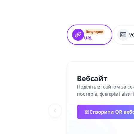
Популярне
V
URL
Вебсайт
Поділіться сайтом за се
постерів, флаєрів і візит
Створити QR веб