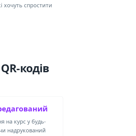
які хочуть спростити
 QR-кодів
редагований
 на курс у будь-
ючи надрукований