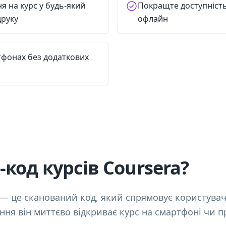
 на курс у будь-який
Покращте доступність
друку
офлайн
тфонах без додаткових
код курсів Coursera?
 — це сканований код, який спрямовує користувачі
ання він миттєво відкриває курс на смартфоні чи п