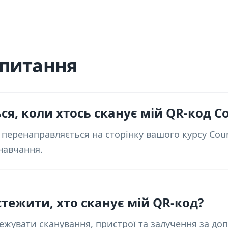
апитання
ся, коли хтось сканує мій QR-код C
перенаправляється на сторінку вашого курсу Cour
навчання.
стежити, хто сканує мій QR-код?
тежувати сканування, пристрої та залучення за до