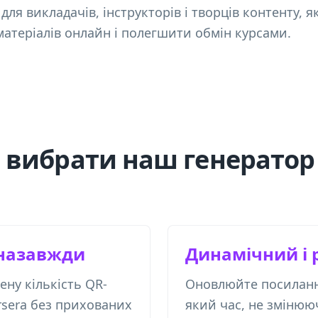
для викладачів, інструкторів і творців контенту, 
матеріалів онлайн і полегшити обмін курсами.
 вибрати наш генератор
назавжди
Динамічний і 
ну кількість QR-
Оновлюйте посилання
ursera без прихованих
який час, не зміню