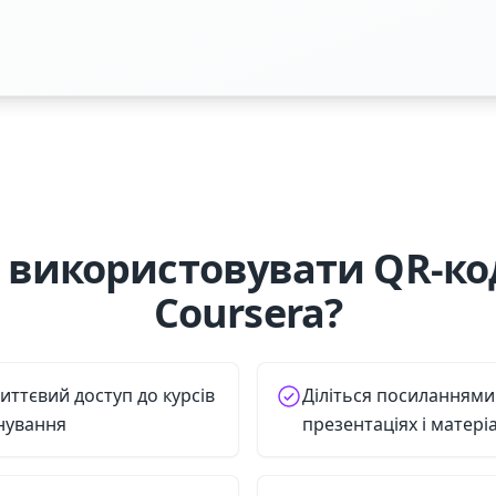
 використовувати QR-код
Coursera?
иттєвий доступ до курсів
Діліться посиланнями 
анування
презентаціях і матері