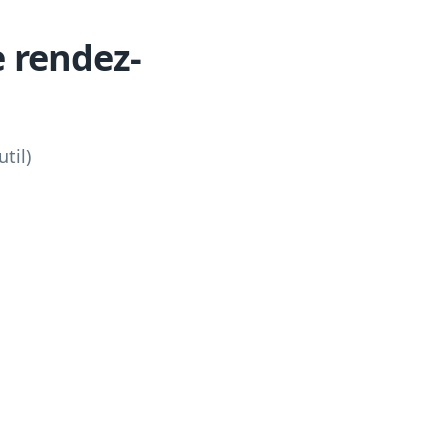
 rendez-
til)