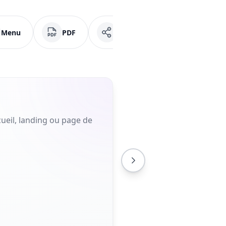
Menu
PDF
Réseaux sociaux
Fa
ueil, landing ou page de