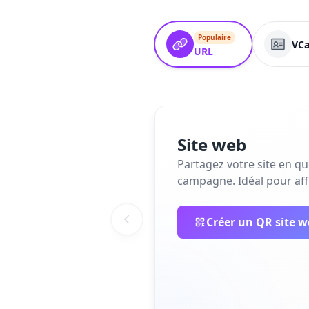
Populaire
VCa
URL
Site web
Partagez votre site en q
campagne. Idéal pour affi
Créer un QR site 