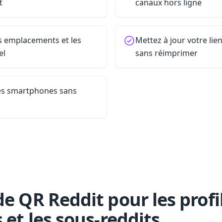
t
canaux hors ligne
es emplacements et les
Mettez à jour votre li
el
sans réimprimer
les smartphones sans
e QR Reddit pour les profil
 et les sous-reddits