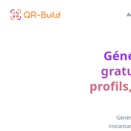
Skip to main content
A
Géné
grat
profils
Génér
instanta