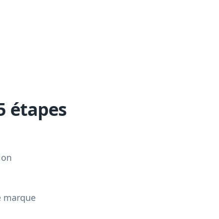
5 étapes
ion
re marque