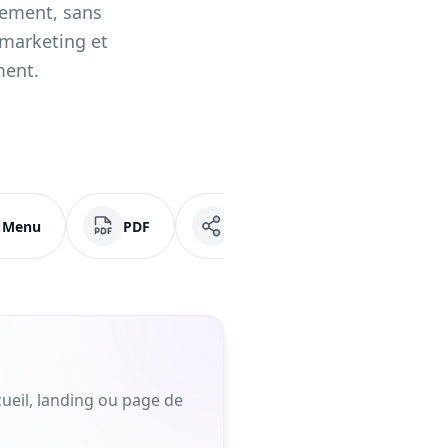
tement, sans
u marketing et
ment.
Menu
PDF
Réseaux sociaux
Fa
ueil, landing ou page de