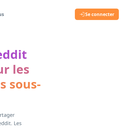
us
Se connecter
eddit
r les
es sous-
rtager
ddit. Les