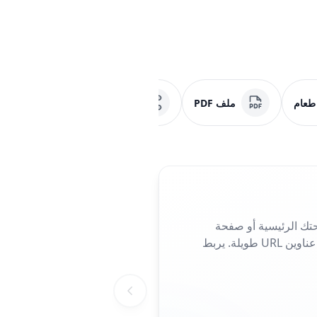
 طعام
ملف PDF
وسائل التواصل الاجتماعي
تك الرئيسية أو صفحة
الهبوط أو صفحة الحملة. مثالي للمنشورات والملصقات أو بطاقات العمل، فهو يلغي الحاجة إلى كتابة عناوين URL طويلة. يربط