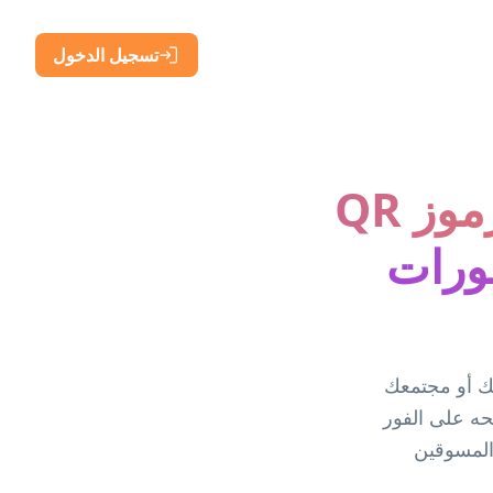
تسجيل الدخول
مولد رموز QR مجاني لـ Reddit (رموز QR
ورات
نشوراتك أو مجتمعك
حتوى Reddit الخاص بك وفتحه على الفور
ى كتابة أو البحث عن أي شيء. مثالي لمبدعي YouTube والمسوقين