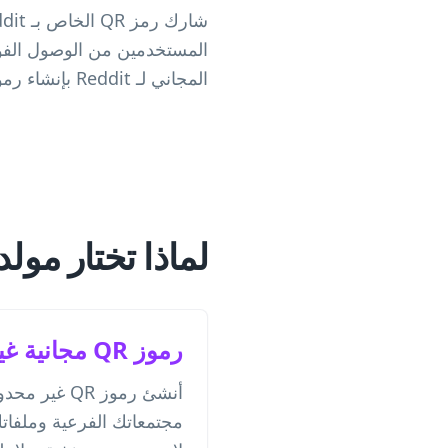
المجاني لـ Reddit بإنشاء رموز قابلة للتتبع يمكنك تحديثها في أي وقت.
لماذا تختار مولد رموز QR الخاص ب
رموز QR مجانية غير محدودة
مجتمعاتك الفرعية وملفا