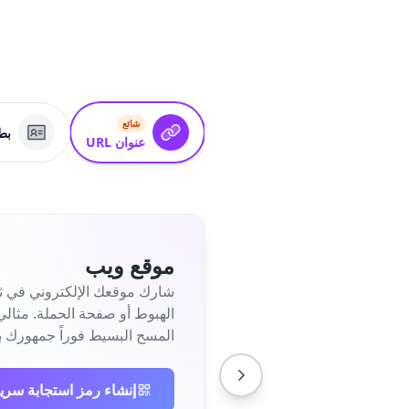
شائع
بطاق
عنوان URL
موقع ويب
شارك موقعك الإلكتروني في ثو
المسح البسيط فوراً جمهورك ب
إنشاء رمز استجابة سري