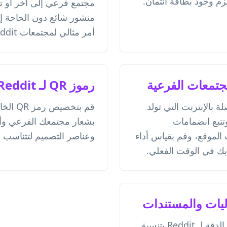
زم وجود بطاقة ائتمان.
مجتمع فرعي إلى آخر أو
منشور شائع دون الحاجة إل
أمر مثالي لمجتمعات Reddit المتنامية.
مجتمعات الفرعية
رموز QR لـ Reddit ذات علامة تجارية
 بالإنترنت التي تولد
تحليلات Reddit، وتتبع انضمامات
بشعار مجتمعك الفرعي وألو
لموقع، وقم بقياس أداء
وعناصر التصميم لتتناسب 
ليات والمستندات
قم بتنزيل رموز QR عالية الدقة لـ Reddit بتنسيق