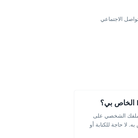
 سيفتح على الفور ملفك الشخصي على
 أو منشورك في متصفحه المحمول أو تطبيق Reddit الخاص به. لا حاجة للكتابة أو