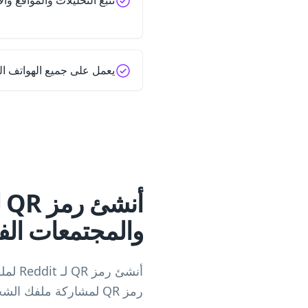
تتبع التحليلات والمواقع و
يعمل على جميع الهواتف ال
والمجتمعات الف
أنشئ 
رمز QR لمشاركة ملفك الشخصي على Reddit أو رمز QR لرابط Reddit لمنشور معين، قم بإنشائه في ثوانٍ.