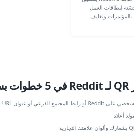
SVG أو PDF، محسّنة لبطاقات العمل
 بالمؤتمرات وتغليف
يطة