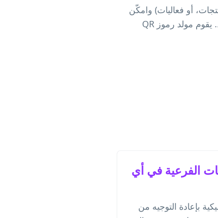
ليف منتجات، أو فعاليات) وامكّن
المستخدمين من الوصول الفوري إلى مجتمعك الفرعي أو ملفك الشخصي بمسح واحد فقط. يقوم مولد رموز QR
عات الفرعية في أي
ز QR الديناميكية بإعادة التوجيه من