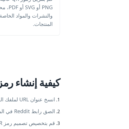
PNG أو 
والنشرات والمواد الخاصة
المنتجات.
كيفية إنشاء رمز QR لـ Reddit في 5 خطوات بس
انسخ عنوان URL لملفك الشخصي على Reddit أو رابط المجتمع الفرعي أو عنوان URL للمنشور
الصق رابط Reddit في المولد أعلاه
قم بتخصيص تصميم رمز QR بشعارك وألوان علامتك التجارية