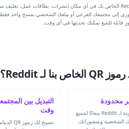
شارك رمز QR الخاص بـ Reddit الخاص بك في أي مكان (نشرات، بطاقات عمل، تغ
نا لـ Reddit؟
التبديل بين المجتم
وقت
أنشئ رموز QR غير محدودة لـ Reddit مجانًا لجميع
تك الشخصية ومنشوراتك.
تسمح لك رمو