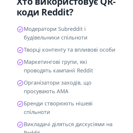
Хто використовує QR-
коди Reddit?
Модератори Subreddit і
будівельники спільноти
Творці контенту та впливові особи
Маркетингові групи, які
проводять кампанії Reddit
Організатори заходів, що
просувають AMA
Бренди створюють нішеві
спільноти
Викладачі діляться дискусіями на
Reddit