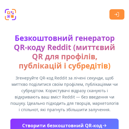
Skip to main content
Безкоштовний генератор
QR-коду Reddit (миттєвий
QR для профілів,
публікацій і субредітів)
Згенеруйте QR-код Reddit за лічені секунди, щоб
миттєво поділитися своїм профілем, публікаціями чи
субредітом. Користувачі відразу сканують і
відкривають ваш вміст Reddit — без введення чи
пошуку. Ідеально підходить для творців, маркетологів
і спільнот, які прагнуть збільшити залучення.
Створити безкоштовний QR-код