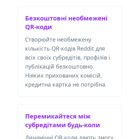
Безкоштовні необмежені
QR-коди
Створюйте необмежену
кількість QR-кодів Reddit для
всіх своїх субредітів, профілів і
публікацій безкоштовно.
Ніяких прихованих комісій,
кредитна картка не потрібна.
Перемикайтеся між
субредітами будь-коли
Динамічні QR-коди дають змогу