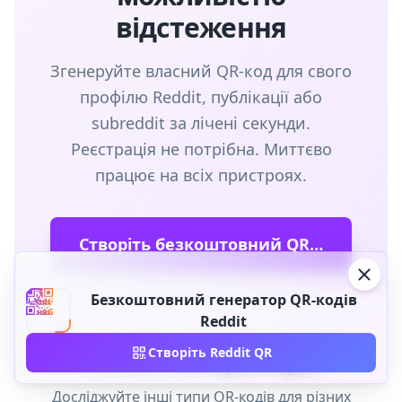
відстеження
Згенеруйте власний QR-код для свого
профілю Reddit, публікації або
subreddit за лічені секунди.
Реєстрація не потрібна. Миттєво
працює на всіх пристроях.
Створіть безкоштовний QR-код Reddit
Безкоштовний генератор QR-кодів
Reddit
Схожі генератори
Створіть Reddit QR
Досліджуйте інші типи QR-кодів для різних